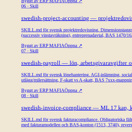
Byggt av
ERP MAFIA
Öppna
↗
06
·
Skill
swedish-project-accounting — projektredovi
SKILL.md för svensk projektredovisning. Dimensionstaggni
(successiv vinstavräkning), entreprenadavtal, BAS 1470
Byggt av
ERP MAFIA
Öppna
↗
07
·
Skill
swedish-payroll — lön, arbetsgivaravgifter 
SKILL.md för svensk lönehantering. AGI-inlämning, sociala a
utlägg/milersättning, F-skatt vs A-skatt, BAS 7xxx-mappnin
Byggt av
ERP MAFIA
Öppna
↗
08
·
Skill
swedish-invoice-compliance — ML 17 kap, k
SKILL.md för svensk fakturacompliance. Obligatoriska fäl
med fakturamodellen och BAS-konton (1513, 3740), reverse 