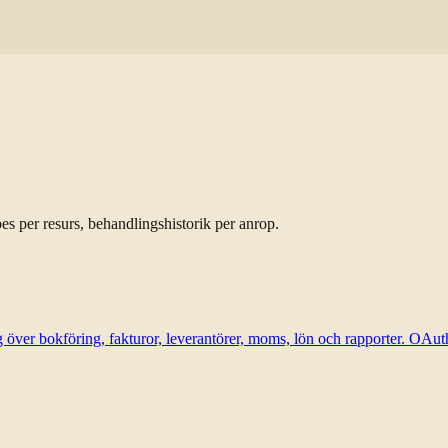
s per resurs, behandlingshistorik per anrop.
över bokföring, fakturor, leverantörer, moms, lön och rapporter. OAut