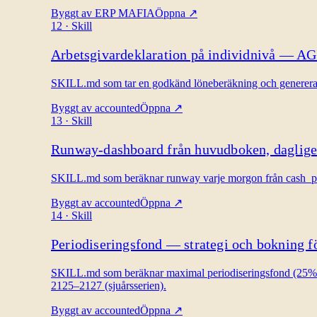
Byggt av
ERP MAFIA
Öppna
↗
12
·
Skill
Arbetsgivardeklaration på individnivå — A
SKILL.md som tar en godkänd löneberäkning och genererar A
Byggt av
accounted
Öppna
↗
13
·
Skill
Runway-dashboard från huvudboken, daglig
SKILL.md som beräknar runway varje morgon från cash_posi
Byggt av
accounted
Öppna
↗
14
·
Skill
Periodiseringsfond — strategi och bokning f
SKILL.md som beräknar maximal periodiseringsfond (25% av
2125–2127 (sjuårsserien).
Byggt av
accounted
Öppna
↗