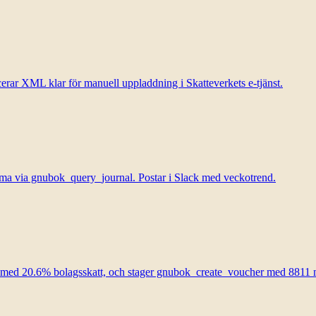
ar XML klar för manuell uppladdning i Skatteverkets e-tjänst.
ma via gnubok_query_journal. Postar i Slack med veckotrend.
kt med 20.6% bolagsskatt, och stager gnubok_create_voucher med 8811