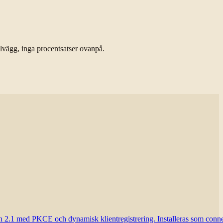
alvägg, inga procentsatser ovanpå.
h 2.1 med PKCE och dynamisk klientregistrering. Installeras som conne