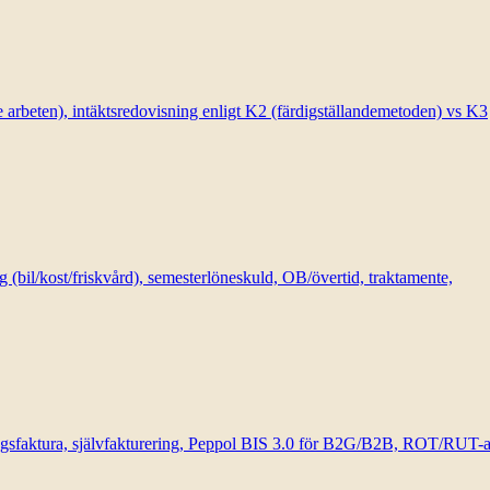
rbeten), intäktsredovisning enligt K2 (färdigställandemetoden) vs K3
 (bil/kost/friskvård), semesterlöneskuld, OB/övertid, traktamente,
ringsfaktura, självfakturering, Peppol BIS 3.0 för B2G/B2B, ROT/RUT-