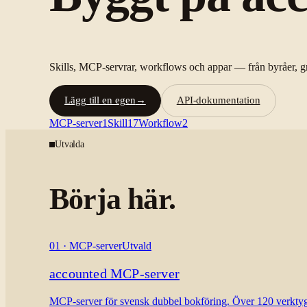
Skills, MCP-servrar, workflows och appar — från byråer, grun
Lägg till en egen
→
API-dokumentation
MCP-server
1
Skill
17
Workflow
2
Utvalda
Börja här.
01
·
MCP-server
Utvald
accounted MCP-server
MCP-server för svensk dubbel bokföring. Över 120 verktyg 