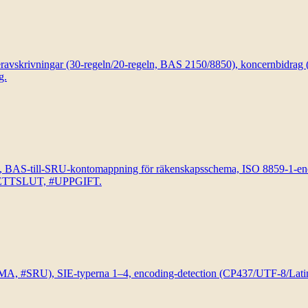
veravskrivningar (30-regeln/20-regeln, BAS 2150/8850), koncernbidrag 
g.
AS-till-SRU-kontomappning för räkenskapsschema, ISO 8859-1-en
LANKETTSLUT, #UPPGIFT.
#SRU), SIE-typerna 1–4, encoding-detection (CP437/UTF-8/Latin