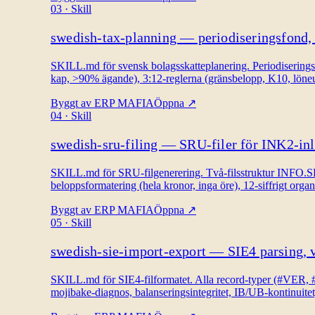
03
·
Skill
swedish-tax-planning — periodiseringsfond,
SKILL.md för svensk bolagsskatteplanering. Periodiseringsf
kap, >90% ägande), 3:12-reglerna (gränsbelopp, K10, löneun
Byggt av
ERP MAFIA
Öppna
↗
04
·
Skill
swedish-sru-filing — SRU-filer för INK2-inl
SKILL.md för SRU-filgenerering. Två-filsstruktur IN
beloppsformatering (hela kronor, inga öre), 12-siffri
Byggt av
ERP MAFIA
Öppna
↗
05
·
Skill
swedish-sie-import-export — SIE4 parsing, v
SKILL.md för SIE4-filformatet. Alla record-typer (#
mojibake-diagnos, balanseringsintegritet, IB/UB-kontinuitet,