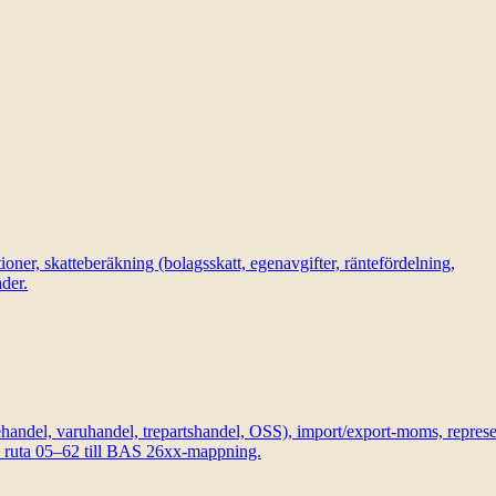
r, skatteberäkning (bolagsskatt, egenavgifter, räntefördelning,
der.
andel, varuhandel, trepartshandel, OSS), import/export-moms, represe
n ruta 05–62 till BAS 26xx-mappning.