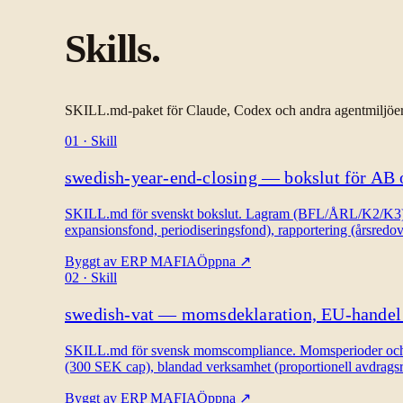
Skills.
SKILL.md-paket för Claude, Codex och andra agentmiljöer. 
01
·
Skill
swedish-year-end-closing — bokslut för AB 
SKILL.md för svenskt bokslut. Lagram (BFL/ÅRL/K2/K3), st
expansionsfond, periodiseringsfond), rapportering (årsredo
Byggt av
ERP MAFIA
Öppna
↗
02
·
Skill
swedish-vat — momsdeklaration, EU-handel 
SKILL.md för svensk momscompliance. Momsperioder och dea
(300 SEK cap), blandad verksamhet (proportionell avdrags
Byggt av
ERP MAFIA
Öppna
↗