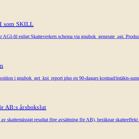
GI som SKILL
GI-fil enligt Skatteverkets schema via gnubok_generate_agi. Producer
en
tion i gnubok_get_kpi_report plus en 90-dagars kostnad/intäkts-sum
ör AB:s årsbokslut
 skattemässigt resultat före avsättning för AB), beräknar skatteeffe