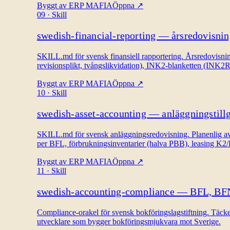
Byggt av
ERP MAFIA
Öppna
↗
09
·
Skill
swedish-financial-reporting — årsredovisni
SKILL.md för svensk finansiell rapportering. Årsredovisning
revisionsplikt, tvångslikvidation), INK2-blanketten (INK2R
Byggt av
ERP MAFIA
Öppna
↗
10
·
Skill
swedish-asset-accounting — anläggningstill
SKILL.md för svensk anläggningsredovisning. Planenlig a
per BFL, förbrukningsinventarier (halva PBB), leasing K
Byggt av
ERP MAFIA
Öppna
↗
11
·
Skill
swedish-accounting-compliance — BFL, B
Compliance-orakel för svensk bokföringslagstiftning. Täc
utvecklare som bygger bokföringsmjukvara mot Sverige.