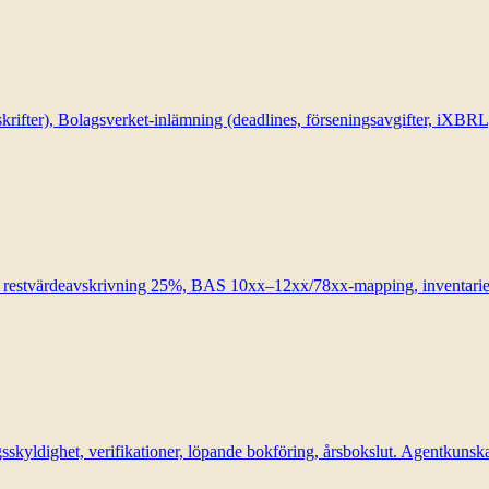
skrifter), Bolagsverket-inlämning (deadlines, förseningsavgifter, iXBRL
s restvärdeavskrivning 25%, BAS 10xx–12xx/78xx-mapping, inventarier
yldighet, verifikationer, löpande bokföring, årsbokslut. Agentkunska