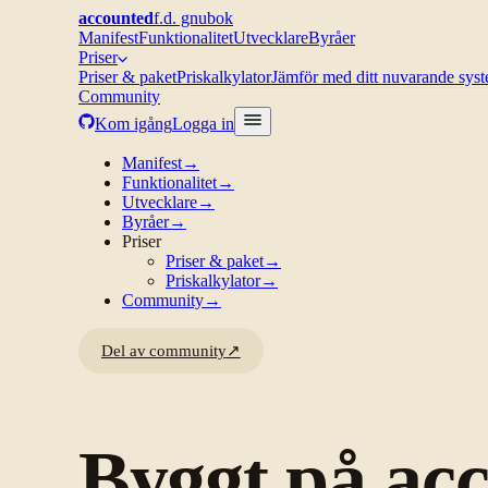
accounted
f.d. gnubok
Manifest
Funktionalitet
Utvecklare
Byråer
Priser
Priser & paket
Priskalkylator
Jämför med ditt nuvarande sys
Community
Kom igång
Logga in
Manifest
→
Funktionalitet
→
Utvecklare
→
Byråer
→
Priser
Priser & paket
→
Priskalkylator
→
Community
→
Del av community
↗
Byggt på ac