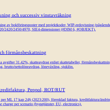
sning och successiv vinstavräkning
ng av bokföringsposter med projektkoder, WIP-redovisning (pågående a
/1620/2420/2450/4970, SIE4-dimensioner (#DIM 6, #OBJEKT).
och förmånsbeskattning
vgifter 31.42%, skatteavdrag enligt skattetabeller, förmånsbeskattning
g, brutto/nettolöneavdrag, löneväxling, sjuklön.
reditfaktura, Peppol, ROT/RUT
t per ML 17 kap 24§ (2023:200), förenklad faktura, kreditfaktura/änd
charge per scenario (byggtjänster, EU, electronics).