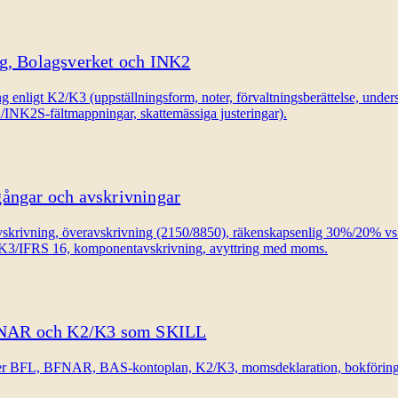
ng, Bolagsverket och INK2
 enligt K2/K3 (uppställningsform, noter, förvaltningsberättelse, under
/INK2S-fältmappningar, skattemässiga justeringar).
gångar och avskrivningar
vskrivning, överavskrivning (2150/8850), räkenskapsenlig 30%/20% v
2/K3/IFRS 16, komponentavskrivning, avyttring med moms.
FNAR och K2/K3 som SKILL
ker BFL, BFNAR, BAS-kontoplan, K2/K3, momsdeklaration, bokföringssk