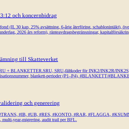
 3:12 och koncernbidrag
ond (IL 30 kap, 25% avsättning, 6-årig återföring, schablonintäkt), ö
derlag, 2026 års reform), ränteavdragsbegränsningar, kapitalförsäkrin
ämning till Skatteverket
FO.SRU + BLANKETTER.SRU, SRU-fältkoder för INK2/INK2R/INK2S, B
gt organisationsnummer, blankett-perioder (P1–P4), #BLANKETT/#B
alidering och generering
VER, #TRANS, #IB, #UB, #RES, #KONTO, #RAR, #FLAGGA, #KSUMMA, 
 multi-year-migrering, audit trail per BFL.