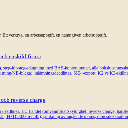
Ett verktyg, en arbetsuppgift, en namngiven arbetsuppgift.
och enskild firma
eg-för-steg-stängning med BAS-kontonummer, alla bokslutstransaktione
visning/NE-bilaga), inlämningsdeadlines, SIE4-export, K2 vs K3-skillna
och reverse charge
dlines, EU-handel (omvänd skattskyldighet, reverse charge, tjänsteh
rätt, HFD 2023 ref. 45), jämkning av ingående moms, momsdeklaratio