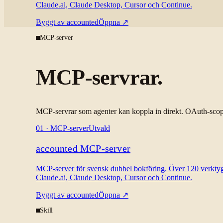
Claude.ai, Claude Desktop, Cursor och Continue.
Byggt av
accounted
Öppna
↗
MCP-server
MCP-servrar.
MCP-servrar som agenter kan koppla in direkt. OAuth-scope
01
·
MCP-server
Utvald
accounted MCP-server
MCP-server för svensk dubbel bokföring. Över 120 verktyg 
Claude.ai, Claude Desktop, Cursor och Continue.
Byggt av
accounted
Öppna
↗
Skill