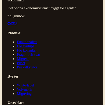
accounted
Det öppna ekonomisystemet byggt för agenter.
f.d. gnubok
Produkt
Funktionalitet
För startups
För konsulter
Frågor och svar
Migrera
Priser
Priskalkylator
Byråer
White-label
Volympris
Migrering
Utvecklare