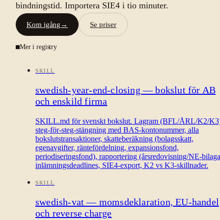
bindningstid. Importera SIE4 i tio minuter.
Kom igång
→
Se priser
Mer i registry
SKILL
swedish-year-end-closing — bokslut för AB
och enskild firma
SKILL.md för svenskt bokslut. Lagram (BFL/ÅRL/K2/K3)
steg-för-steg-stängning med BAS-kontonummer, alla
bokslutstransaktioner, skatteberäkning (bolagsskatt,
egenavgifter, räntefördelning, expansionsfond,
periodiseringsfond), rapportering (årsredovisning/NE-bilaga
inlämningsdeadlines, SIE4-export, K2 vs K3-skillnader.
SKILL
swedish-vat — momsdeklaration, EU-handel
och reverse charge