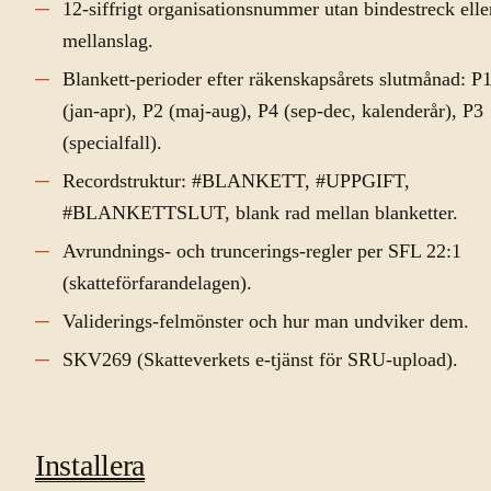
12-siffrigt organisationsnummer utan bindestreck elle
mellanslag.
Blankett-perioder efter räkenskapsårets slutmånad: P
(jan-apr), P2 (maj-aug), P4 (sep-dec, kalenderår), P3
(specialfall).
Recordstruktur: #BLANKETT, #UPPGIFT,
#BLANKETTSLUT, blank rad mellan blanketter.
Avrundnings- och truncerings-regler per SFL 22:1
(skatteförfarandelagen).
Validerings-felmönster och hur man undviker dem.
SKV269 (Skatteverkets e-tjänst för SRU-upload).
Installera