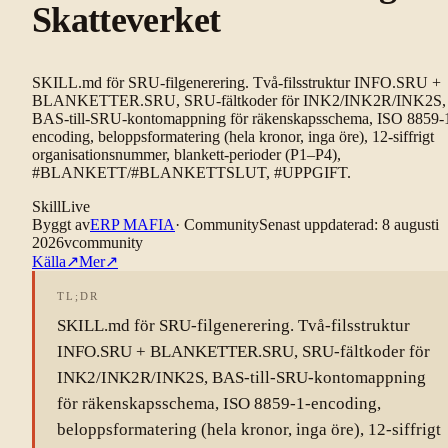
Skatteverket
SKILL.md för SRU-filgenerering. Två-filsstruktur INFO.SRU +
BLANKETTER.SRU, SRU-fältkoder för INK2/INK2R/INK2S,
BAS-till-SRU-kontomappning för räkenskapsschema, ISO 8859-
encoding, beloppsformatering (hela kronor, inga öre), 12-siffrigt
organisationsnummer, blankett-perioder (P1–P4),
#BLANKETT/#BLANKETTSLUT, #UPPGIFT.
Skill
Live
Byggt av
ERP MAFIA
·
Community
Senast uppdaterad
:
8 augusti
2026
v
community
Källa
↗
Mer
↗
TL;DR
SKILL.md för SRU-filgenerering. Två-filsstruktur
INFO.SRU + BLANKETTER.SRU, SRU-fältkoder för
INK2/INK2R/INK2S, BAS-till-SRU-kontomappning
för räkenskapsschema, ISO 8859-1-encoding,
beloppsformatering (hela kronor, inga öre), 12-siffrigt