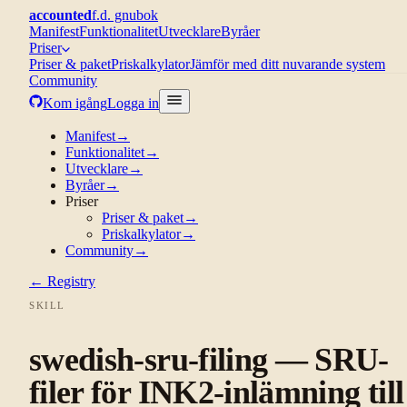
accounted
f.d. gnubok
Manifest
Funktionalitet
Utvecklare
Byråer
Priser
Priser & paket
Priskalkylator
Jämför med ditt nuvarande system
Community
Kom igång
Logga in
Manifest
→
Funktionalitet
→
Utvecklare
→
Byråer
→
Priser
Priser & paket
→
Priskalkylator
→
Community
→
← Registry
SKILL
swedish-sru-filing — SRU-
filer för INK2-inlämning till