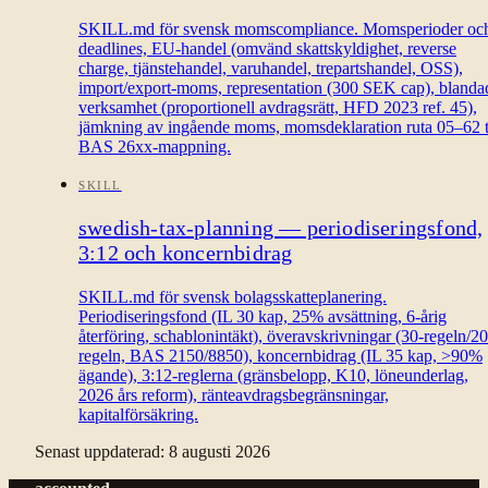
SKILL.md för svensk momscompliance. Momsperioder oc
deadlines, EU-handel (omvänd skattskyldighet, reverse
charge, tjänstehandel, varuhandel, trepartshandel, OSS),
import/export-moms, representation (300 SEK cap), blanda
verksamhet (proportionell avdragsrätt, HFD 2023 ref. 45),
jämkning av ingående moms, momsdeklaration ruta 05–62 ti
BAS 26xx-mappning.
SKILL
swedish-tax-planning — periodiseringsfond,
3:12 och koncernbidrag
SKILL.md för svensk bolagsskatteplanering.
Periodiseringsfond (IL 30 kap, 25% avsättning, 6-årig
återföring, schablonintäkt), överavskrivningar (30-regeln/20
regeln, BAS 2150/8850), koncernbidrag (IL 35 kap, >90%
ägande), 3:12-reglerna (gränsbelopp, K10, löneunderlag,
2026 års reform), ränteavdragsbegränsningar,
kapitalförsäkring.
Senast uppdaterad
:
8 augusti 2026