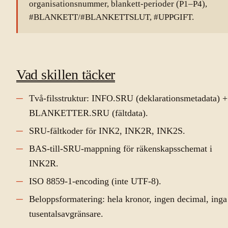
organisationsnummer, blankett-perioder (P1–P4),
#BLANKETT/#BLANKETTSLUT, #UPPGIFT.
Vad skillen täcker
Två-filsstruktur: INFO.SRU (deklarationsmetadata) +
BLANKETTER.SRU (fältdata).
SRU-fältkoder för INK2, INK2R, INK2S.
BAS-till-SRU-mappning för räkenskapsschemat i
INK2R.
ISO 8859-1-encoding (inte UTF-8).
Beloppsformatering: hela kronor, ingen decimal, inga
tusentalsavgränsare.