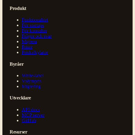
Produkt
Funktionalitet
För startups
För konsulter
Frågor och svar
Migrera
Priser
Priskalkylator
Byråer
White-label
Volympris
Migrering
Utvecklare
API-docs
MCP server
GitHub
Resurser