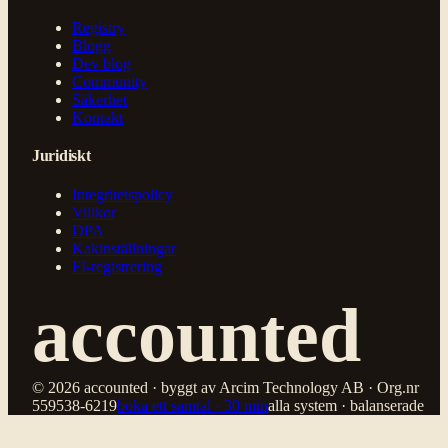
Registry
Blogg
Dev blog
Community
Säkerhet
Kontakt
Juridiskt
Integritetspolicy
Villkor
DPA
Kakinställningar
FI-registrering
accounted
© 2026 accounted · byggt av Arcim Technology AB · Org.nr
559538-6219
boka ett samtal · 30 min
alla system · balanserade