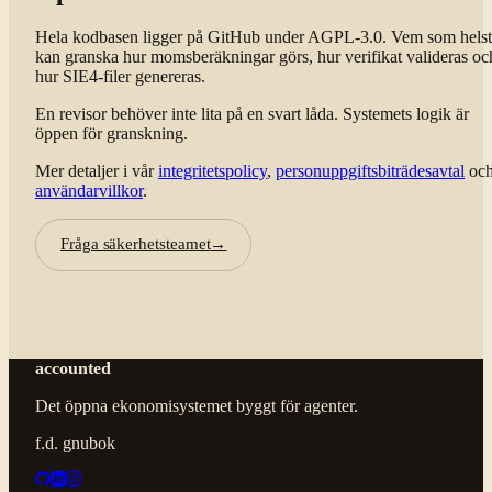
Hela kodbasen ligger på GitHub under AGPL-3.0. Vem som helst
kan granska hur momsberäkningar görs, hur verifikat valideras oc
hur SIE4-filer genereras.
En revisor behöver inte lita på en svart låda. Systemets logik är
öppen för granskning.
Mer detaljer i vår
integritetspolicy
,
personuppgiftsbiträdesavtal
oc
användarvillkor
.
Fråga säkerhetsteamet
→
accounted
Det öppna ekonomisystemet byggt för agenter.
f.d. gnubok