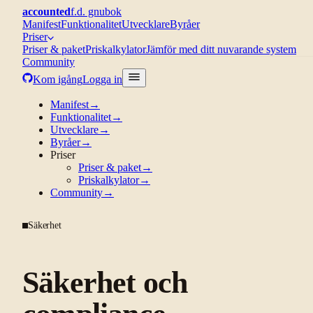
accounted
f.d. gnubok
Manifest
Funktionalitet
Utvecklare
Byråer
Priser
Priser & paket
Priskalkylator
Jämför med ditt nuvarande system
Community
Kom igång
Logga in
Manifest
→
Funktionalitet
→
Utvecklare
→
Byråer
→
Priser
Priser & paket
→
Priskalkylator
→
Community
→
Säkerhet
Säkerhet och