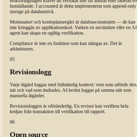
Bokföringslagen kräver att verifikat inte får ändras eller raderas ef
fastställande. I accounted är detta implementerat som append-only
storage på databasnivå.
Momssatser och kontoplansregler är databasconstraints — de kan
inte kringgås av applikationskod. Varken en användare eller en AI
agent kan skapa en ogiltig verifikation.
Compliance är inte en funktion som kan stängas av. Det är
arkitekturen.
05
Revisionslogg
Varje åtgärd loggas med fullständig kontext: vem som utförde den
när och vad som ändrades. AI-beslut loggas på samma sätt som
manuella åtgärder.
Revisionsloggen är oföränderlig. En revisor kan verifiera hela
kedjan från transaktion till verifikation till rapport.
06
Open source