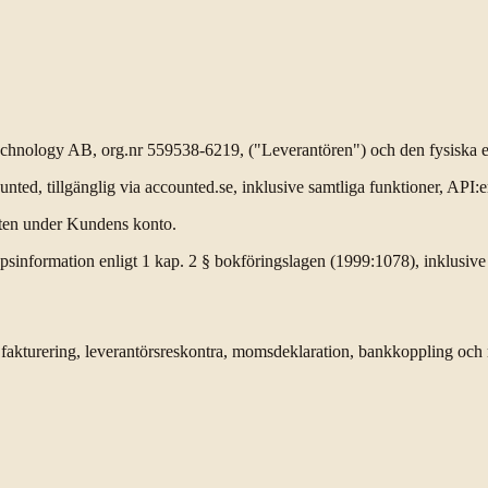
chnology AB, org.nr 559538-6219, ("Leverantören") och den fysiska elle
ed, tillgänglig via accounted.se, inklusive samtliga funktioner, API:er,
sten under Kundens konto.
sinformation enligt 1 kap. 2 § bokföringslagen (1999:1078), inklusive
g, fakturering, leverantörsreskontra, momsdeklaration, bankkoppling o