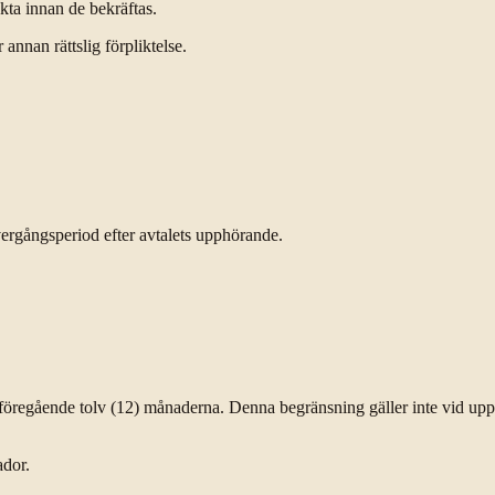
kta innan de bekräftas.
annan rättslig förpliktelse.
ergångsperiod efter avtalets upphörande.
e föregående tolv (12) månaderna. Denna begränsning gäller inte vid upps
ador.