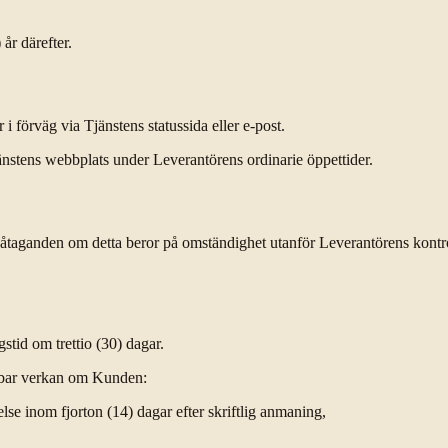
år därefter.
i förväg via Tjänstens statussida eller e-post.
änstens webbplats under Leverantörens ordinarie öppettider.
a åtaganden om detta beror på omständighet utanför Leverantörens kontro
stid om trettio (30) dagar.
elbar verkan om Kunden:
telse inom fjorton (14) dagar efter skriftlig anmaning,