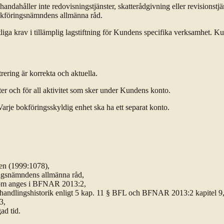
lhandahåller inte redovisningstjänster, skatterådgivning eller revisionstj
Bokföringsnämndens allmänna råd.
tliga krav i tillämplig lagstiftning för Kundens specifika verksamhet. 
rering är korrekta och aktuella.
er och för all aktivitet som sker under Kundens konto.
 Varje bokföringsskyldig enhet ska ha ett separat konto.
gen (1999:1078),
ingsnämndens allmänna råd,
r som anges i BFNAR 2013:2,
handlingshistorik enligt 5 kap. 11 § BFL och BFNAR 2013:2 kapitel 9
3,
ad tid.