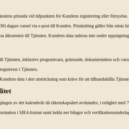
stens prissida vid tidpunkten för Kundens registrering eller förnyelse.
(30) dagars varsel via e-post till Kunden. Prisändring gäller från nästa f
nsa åtkomsten till Tjänsten. Kundens data raderas inte under uppsägnings
 till Tjänsten, inklusive programvara, gränssnitt, dokumentation och var
egistrerar i Tjänsten.
Kundens data i den utsträckning som krävs för att tillhandahålla Tjänste
itet
utgången av det kalenderår då räkenskapsåret avslutades, i enlighet med 
rmation i SIE4-format samt ladda ner bilagor och verifikationsunderla