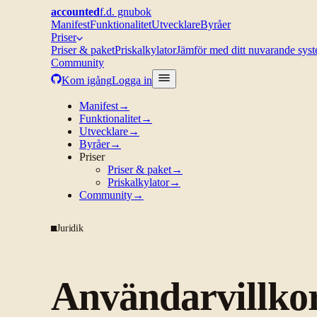
accounted
f.d. gnubok
Manifest
Funktionalitet
Utvecklare
Byråer
Priser
Priser & paket
Priskalkylator
Jämför med ditt nuvarande sys
Community
Kom igång
Logga in
Manifest
→
Funktionalitet
→
Utvecklare
→
Byråer
→
Priser
Priser & paket
→
Priskalkylator
→
Community
→
Juridik
Användarvillko