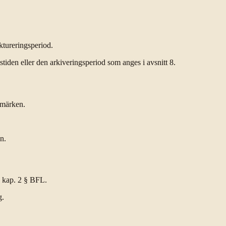
aktureringsperiod.
tiden eller den arkiveringsperiod som anges i avsnitt 8.
umärken.
n.
7 kap. 2 § BFL.
g.