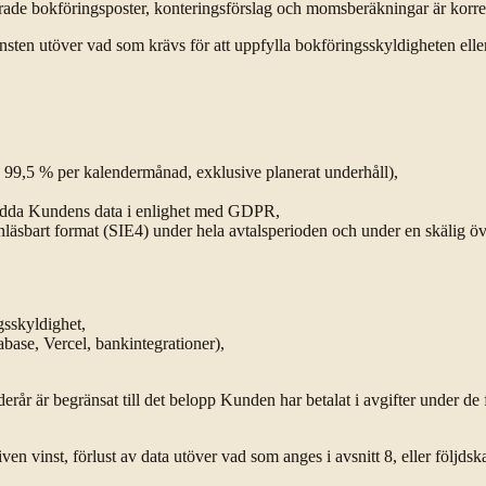
rerade bokföringsposter, konteringsförslag och momsberäkningar är korre
nsten utöver vad som krävs för att uppfylla bokföringsskyldigheten eller 
l: 99,5 % per kalendermånad, exklusive planerat underhåll),
skydda Kundens data i enlighet med GDPR,
äsbart format (SIE4) under hela avtalsperioden och under en skälig öv
gsskyldighet,
abase, Vercel, bankintegrationer),
erår är begränsat till det belopp Kunden har betalat i avgifter under d
ven vinst, förlust av data utöver vad som anges i avsnitt 8, eller följdsk