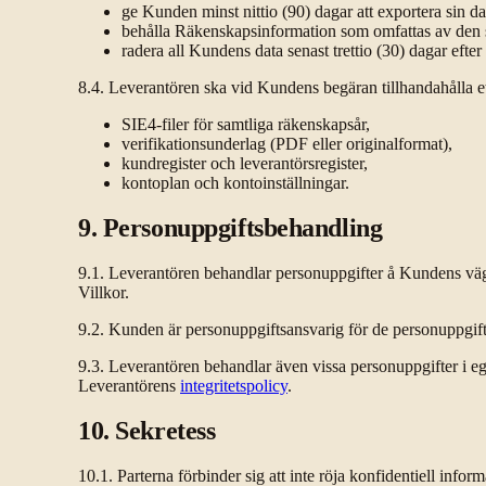
ge Kunden minst nittio (90) dagar att exportera sin d
behålla Räkenskapsinformation som omfattas av den sjuå
radera all Kundens data senast trettio (30) dagar efte
8.4. Leverantören ska vid Kundens begäran tillhandahålla et
SIE4-filer för samtliga räkenskapsår,
verifikationsunderlag (PDF eller originalformat),
kundregister och leverantörsregister,
kontoplan och kontoinställningar.
9. Personuppgiftsbehandling
9.1. Leverantören behandlar personuppgifter å Kundens vägn
Villkor.
9.2. Kunden är personuppgiftsansvarig för de personuppgifter
9.3. Leverantören behandlar även vissa personuppgifter i e
Leverantörens
integritetspolicy
.
10. Sekretess
10.1. Parterna förbinder sig att inte röja konfidentiell info