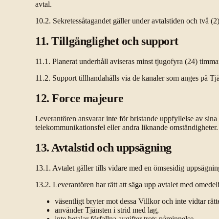
avtal.
10.2. Sekretessåtagandet gäller under avtalstiden och två (2) 
11. Tillgänglighet och support
11.1. Planerat underhåll aviseras minst tjugofyra (24) timmar 
11.2. Support tillhandahålls via de kanaler som anges på Tj
12. Force majeure
Leverantören ansvarar inte för bristande uppfyllelse av sin
telekommunikationsfel eller andra liknande omständigheter.
13. Avtalstid och uppsägning
13.1. Avtalet gäller tills vidare med en ömsesidig uppsägning
13.2. Leverantören har rätt att säga upp avtalet med omed
väsentligt bryter mot dessa Villkor och inte vidtar rät
använder Tjänsten i strid med lag,
inte betalar förfallna avgifter trots påminnelse.