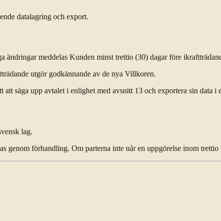
eende datalagring och export.
iga ändringar meddelas Kunden minst trettio (30) dagar före ikraftträdand
aftträdande utgör godkännande av de nya Villkoren.
t säga upp avtalet i enlighet med avsnitt 13 och exportera sin data i e
svensk lag.
ösas genom förhandling. Om parterna inte når en uppgörelse inom trettio 