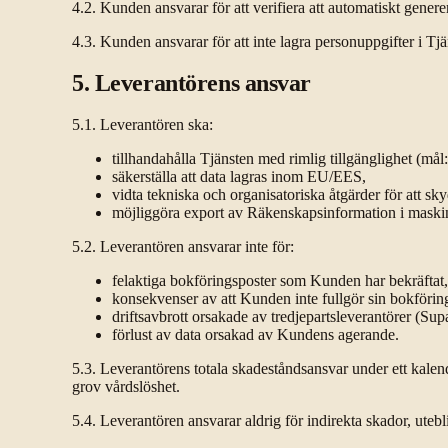
4.2. Kunden ansvarar för att verifiera att automatiskt gene
4.3. Kunden ansvarar för att inte lagra personuppgifter i Tjä
5. Leverantörens ansvar
5.1. Leverantören ska:
tillhandahålla Tjänsten med rimlig tillgänglighet (må
säkerställa att data lagras inom EU/EES,
vidta tekniska och organisatoriska åtgärder för att 
möjliggöra export av Räkenskapsinformation i maskinl
5.2. Leverantören ansvarar inte för:
felaktiga bokföringsposter som Kunden har bekräftat,
konsekvenser av att Kunden inte fullgör sin bokförin
driftsavbrott orsakade av tredjepartsleverantörer (Sup
förlust av data orsakad av Kundens agerande.
5.3. Leverantörens totala skadeståndsansvar under ett kalend
grov vårdslöshet.
5.4. Leverantören ansvarar aldrig för indirekta skador, utebli