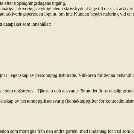
ata efter uppsägningsdagens utgång,
riga arkiveringsskyldigheten i skrivskyddat läge till dess att arkivering
r att arkiveringsperioden löpt ut, om inte Kunden begärt radering vid en 
t datapaket som innehåller:
ar i egenskap av personuppgiftsbiträde. Villkoren för denna behandling 
 som registreras i Tjänsten och ansvarar för att det finns rättslig grun
genskap av personuppgiftsansvarig (kontaktuppgifter för kontoadminist
rmation som mottagits från den andra parten, med undantag för vad som krä