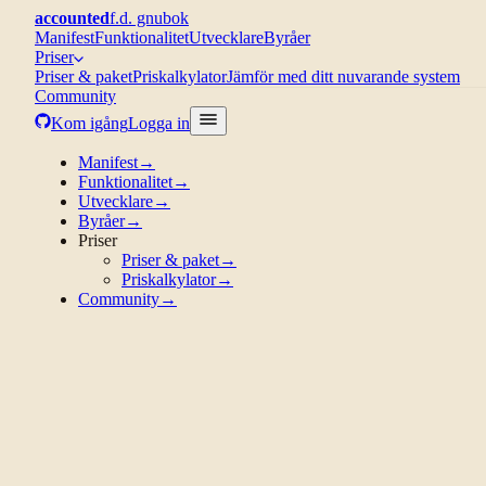
accounted
f.d. gnubok
Manifest
Funktionalitet
Utvecklare
Byråer
Priser
Priser & paket
Priskalkylator
Jämför med ditt nuvarande system
Community
Kom igång
Logga in
Manifest
→
Funktionalitet
→
Utvecklare
→
Byråer
→
Priser
Priser & paket
→
Priskalkylator
→
Community
→