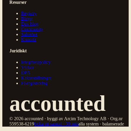
Resurser
Registry
Blogg
Dev blog
Community
Säkerhet
Kontakt
Juridiskt
Integritetspolicy
Villkor
DPA
Kakinställningar
FI-registrering
accounted
© 2026 accounted · byggt av Arcim Technology AB · Org.nr
559538-6219
boka ett samtal · 30 min
alla system · balanserade