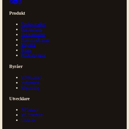
Produkt
Funktionalitet
För startups
För konsulter
Frågor och svar
Migrera
Priser
Priskalkylator
Byråer
White-label
Volympris
Migrering
Utvecklare
API-docs
MCP server
GitHub