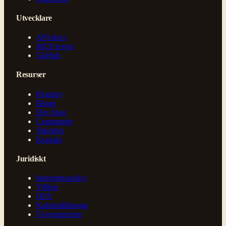
Utvecklare
API-docs
MCP server
GitHub
Resurser
Registry
Blogg
Dev blog
Community
Säkerhet
Kontakt
Juridiskt
Integritetspolicy
Villkor
DPA
Kakinställningar
FI-registrering