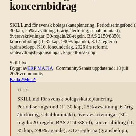
koncernbidrag
SKILL.md för svensk bolagsskatteplanering. Periodiseringsfond (
30 kap, 25% avsättning, 6-årig återföring, schablonintäkt),
överavskrivningar (30-regeln/20-regeln, BAS 2150/8850),
koncernbidrag (IL 35 kap, >90% ägande), 3:12-reglerna
(gränsbelopp, K10, löneunderlag, 2026 års reform),
ränteavdragsbegränsningar, kapitalförsäkring.
Skill
Live
Byggt av
ERP MAFIA
·
Community
Senast uppdaterad
:
18 juli
2026
v
community
Källa
↗
Mer
↗
TL;DR
SKILL.md för svensk bolagsskatteplanering.
Periodiseringsfond (IL 30 kap, 25% avsättning, 6-årig
återföring, schablonintäkt), överavskrivningar (30-
regeln/20-regeln, BAS 2150/8850), koncernbidrag (IL
35 kap, >90% ägande), 3:12-reglerna (gränsbelopp,