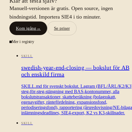
Klar att testa själv?
Manuell-versionen är gratis. Open source, ingen
bindningstid. Importera SIE4 i tio minuter.
Kom igång
→
Se priser
Mer i registry
SKILL
swedish-year-end-closing — bokslut för AB
och enskild firma
SKILL.md för svenskt bokslut. Lagram (BFL/ÅRL/K2/K3)
steg-för-steg-stängning med BAS-kontonummer, alla
bokslutstransaktioner, skatteberäkning (bolagsskatt,
egenavgifter, räntefördelning, expansionsfond,
periodiseringsfond), rapportering (årsredovisning/NE-bilaga
inlämningsdeadlines, SIE4-export, K2 vs K3-skillnader.
SKILL