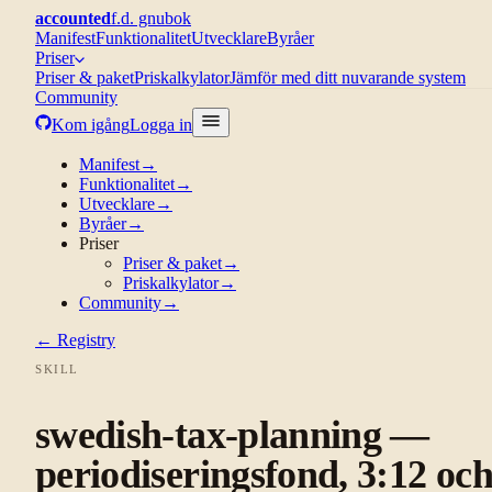
accounted
f.d. gnubok
Manifest
Funktionalitet
Utvecklare
Byråer
Priser
Priser & paket
Priskalkylator
Jämför med ditt nuvarande system
Community
Kom igång
Logga in
Manifest
→
Funktionalitet
→
Utvecklare
→
Byråer
→
Priser
Priser & paket
→
Priskalkylator
→
Community
→
← Registry
SKILL
swedish-tax-planning —
periodiseringsfond, 3:12 oc