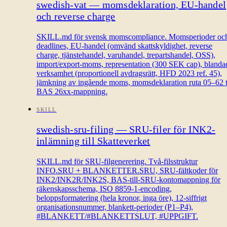
swedish-vat — momsdeklaration, EU-handel
och reverse charge
SKILL.md för svensk momscompliance. Momsperioder oc
deadlines, EU-handel (omvänd skattskyldighet, reverse
charge, tjänstehandel, varuhandel, trepartshandel, OSS),
import/export-moms, representation (300 SEK cap), blanda
verksamhet (proportionell avdragsrätt, HFD 2023 ref. 45),
jämkning av ingående moms, momsdeklaration ruta 05–62 ti
BAS 26xx-mappning.
SKILL
swedish-sru-filing — SRU-filer för INK2-
inlämning till Skatteverket
SKILL.md för SRU-filgenerering. Två-filsstruktur
INFO.SRU + BLANKETTER.SRU, SRU-fältkoder för
INK2/INK2R/INK2S, BAS-till-SRU-kontomappning för
räkenskapsschema, ISO 8859-1-encoding,
beloppsformatering (hela kronor, inga öre), 12-siffrigt
organisationsnummer, blankett-perioder (P1–P4),
#BLANKETT/#BLANKETTSLUT, #UPPGIFT.