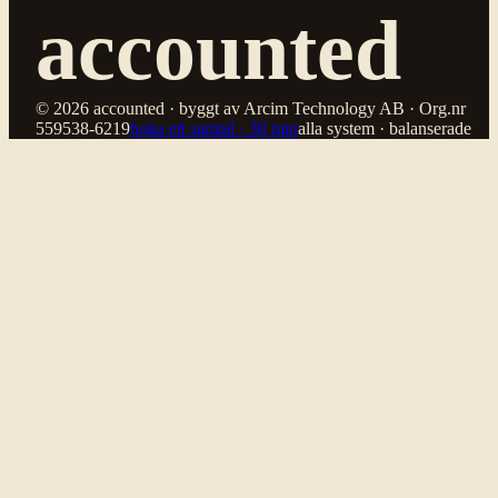
accounted
© 2026 accounted · byggt av Arcim Technology AB · Org.nr
559538-6219
boka ett samtal · 30 min
alla system · balanserade