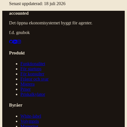
Senast uppdaterad
:
18 juli 2026
accounted
Det öppna ekonomisystemet byggt för agenter.
f.d. gnubok
Produkt
Funktionalitet
För startups
För konsulter
Frågor och svar
Migrera
Priser
Priskalkylator
Byråer
White-label
Volympris
Migrering