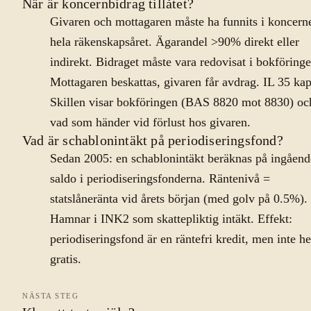
När är koncernbidrag tillåtet?
Givaren och mottagaren måste ha funnits i koncern
hela räkenskapsåret. Ägarandel >90% direkt eller
indirekt. Bidraget måste vara redovisat i bokföringe
Mottagaren beskattas, givaren får avdrag. IL 35 kap
Skillen visar bokföringen (BAS 8820 mot 8830) oc
vad som händer vid förlust hos givaren.
Vad är schablonintäkt på periodiseringsfond?
Sedan 2005: en schablonintäkt beräknas på ingåend
saldo i periodiseringsfonderna. Räntenivå =
statslåneränta vid årets början (med golv på 0.5%).
Hamnar i INK2 som skattepliktig intäkt. Effekt:
periodiseringsfond är en räntefri kredit, men inte he
gratis.
NÄSTA STEG