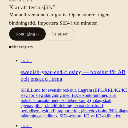
NÄSTA STEG
Klar att testa själv?
Manuell-versionen är gratis. Open source, ingen
bindningstid. Importera SIE4 i tio minuter.
Kom igång
→
Se priser
Mer i registry
SKILL
swedish-year-end-closing — bokslut för AB
och enskild firma
SKILL.md för svenskt bokslut. Lagram (BFL/ÅRL/K2/K3)
steg-för-steg-stängning med BAS-kontonummer, alla
bokslutstransaktioner, skatteberäkning (bolagsskatt,
egenavgifter, räntefördelning, expansionsfond,
periodiseringsfond), rapportering (årsredovisning/NE-bilaga
inlämningsdeadlines, SIE4-export, K2 vs K3-skillnader.
SKILL