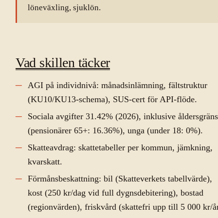
löneväxling, sjuklön.
Vad skillen täcker
AGI på individnivå: månadsinlämning, fältstruktur
(KU10/KU13-schema), SUS-cert för API-flöde.
Sociala avgifter 31.42% (2026), inklusive åldersgräns
(pensionärer 65+: 16.36%), unga (under 18: 0%).
Skatteavdrag: skattetabeller per kommun, jämkning,
kvarskatt.
Förmånsbeskattning: bil (Skatteverkets tabellvärde),
kost (250 kr/dag vid full dygnsdebitering), bostad
(regionvärden), friskvård (skattefri upp till 5 000 kr/år