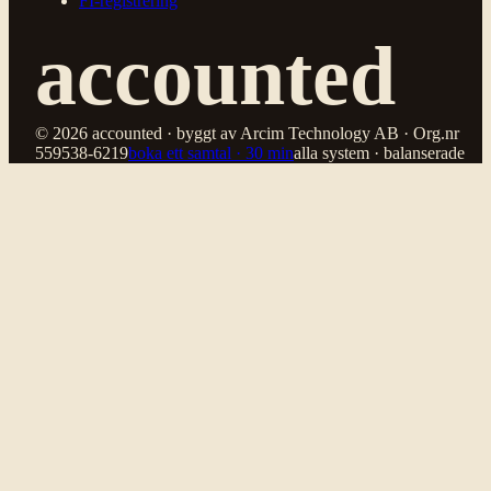
FI-registrering
accounted
© 2026 accounted · byggt av Arcim Technology AB · Org.nr
559538-6219
boka ett samtal · 30 min
alla system · balanserade