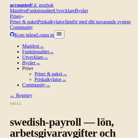
accounted
f.d. gnubok
Manifest
Funktionalitet
Utvecklare
Byråer
Priser
Priser & paket
Priskalkylator
Jämför med ditt nuvarande system
Community
Kom igång
Logga in
Manifest
→
Funktionalitet
→
Utvecklare
→
Byråer
→
Priser
Priser & paket
→
Priskalkylator
→
Community
→
← Registry
SKILL
swedish-payroll — lön,
arbetsgivaravgifter och