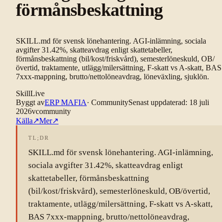
förmånsbeskattning
SKILL.md för svensk lönehantering. AGI-inlämning, sociala
avgifter 31.42%, skatteavdrag enligt skattetabeller,
förmånsbeskattning (bil/kost/friskvård), semesterlöneskuld, OB/
övertid, traktamente, utlägg/milersättning, F-skatt vs A-skatt, BAS
7xxx-mappning, brutto/nettolöneavdrag, löneväxling, sjuklön.
Skill
Live
Byggt av
ERP MAFIA
·
Community
Senast uppdaterad
:
18 juli
2026
v
community
Källa
↗
Mer
↗
TL;DR
SKILL.md för svensk lönehantering. AGI-inlämning,
sociala avgifter 31.42%, skatteavdrag enligt
skattetabeller, förmånsbeskattning
(bil/kost/friskvård), semesterlöneskuld, OB/övertid,
traktamente, utlägg/milersättning, F-skatt vs A-skatt,
BAS 7xxx-mappning, brutto/nettolöneavdrag,