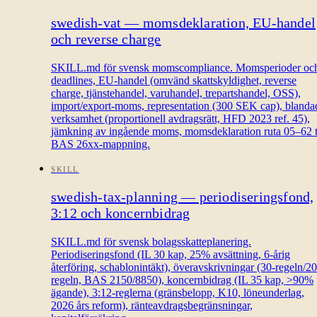
swedish-vat — momsdeklaration, EU-handel
och reverse charge
SKILL.md för svensk momscompliance. Momsperioder oc
deadlines, EU-handel (omvänd skattskyldighet, reverse
charge, tjänstehandel, varuhandel, trepartshandel, OSS),
import/export-moms, representation (300 SEK cap), blanda
verksamhet (proportionell avdragsrätt, HFD 2023 ref. 45),
jämkning av ingående moms, momsdeklaration ruta 05–62 ti
BAS 26xx-mappning.
SKILL
swedish-tax-planning — periodiseringsfond,
3:12 och koncernbidrag
SKILL.md för svensk bolagsskatteplanering.
Periodiseringsfond (IL 30 kap, 25% avsättning, 6-årig
återföring, schablonintäkt), överavskrivningar (30-regeln/20
regeln, BAS 2150/8850), koncernbidrag (IL 35 kap, >90%
ägande), 3:12-reglerna (gränsbelopp, K10, löneunderlag,
2026 års reform), ränteavdragsbegränsningar,