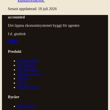
kapitalförsäkring.
Senast uppdaterad
:
18 juli 2026
accounted
Det öppna ekonomisystemet byggt för agenter.
f.d. gnubok
Produkt
Funktionalitet
För startups
För konsulter
Frågor och svar
Migrera
Priser
Priskalkylator
Byråer
White-label