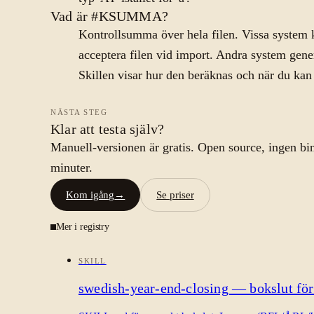
Vad är #KSUMMA?
Kontrollsumma över hela filen. Vissa system k
acceptera filen vid import. Andra system gene
Skillen visar hur den beräknas och när du ka
NÄSTA STEG
Klar att testa själv?
Manuell-versionen är gratis. Open source, ingen bin
minuter.
Kom igång
→
Se priser
Mer i registry
SKILL
swedish-year-end-closing — bokslut för