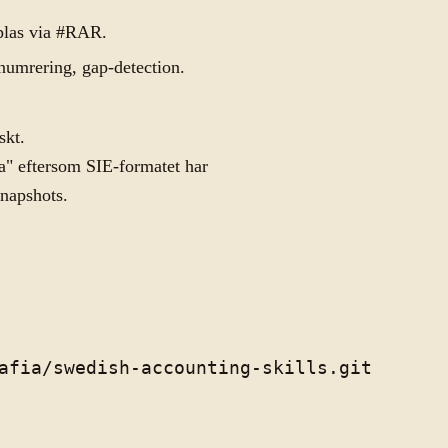
plas via #RAR.
 numrering, gap-detection.
skt.
a" eftersom SIE-formatet har
snapshots.
afia/swedish-accounting-skills.git
