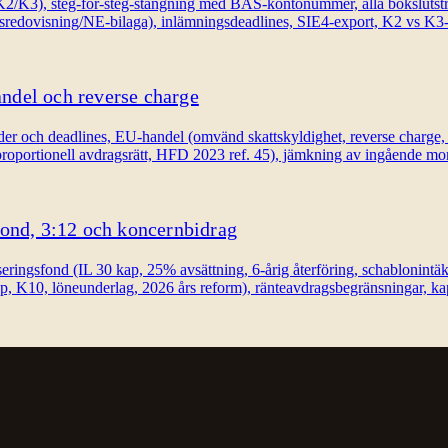
3), steg-för-steg-stängning med BAS-kontonummer, alla bokslutstransa
rsredovisning/NE-bilaga), inlämningsdeadlines, SIE4-export, K2 vs K3-
del och reverse charge
ch deadlines, EU-handel (omvänd skattskyldighet, reverse charge, tj
proportionell avdragsrätt, HFD 2023 ref. 45), jämkning av ingående 
ond, 3:12 och koncernbidrag
eringsfond (IL 30 kap, 25% avsättning, 6-årig återföring, schablonint
, K10, löneunderlag, 2026 års reform), ränteavdragsbegränsningar, kap