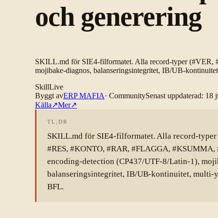
och generering
SKILL.md för SIE4-filformatet. Alla record-typer (#
mojibake-diagnos, balanseringsintegritet, IB/UB-kontinuitet,
Skill
Live
Byggt av
ERP MAFIA
·
Community
Senast uppdaterad
:
18 j
Källa
↗
Mer
↗
TL;DR
SKILL.md för SIE4-filformatet. Alla record-typ
#RES, #KONTO, #RAR, #FLAGGA, #KSUMMA, #S
encoding-detection (CP437/UTF-8/Latin-1), moji
balanseringsintegritet, IB/UB-kontinuitet, multi-y
BFL.