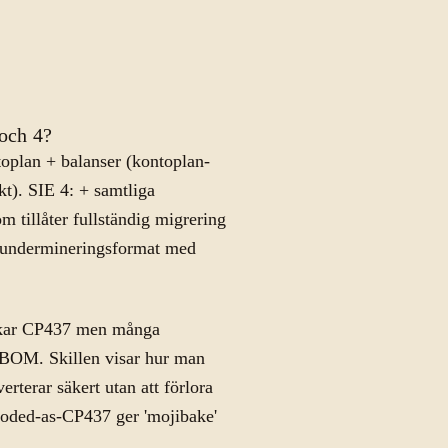
 och 4?
toplan + balanser (kontoplan-
kt). SIE 4: + samtliga
m tillåter fullständig migrering
t undermineringsformat med
åkar CP437 men många
n BOM. Skillen visar hur man
rterar säkert utan att förlora
coded-as-CP437 ger 'mojibake'