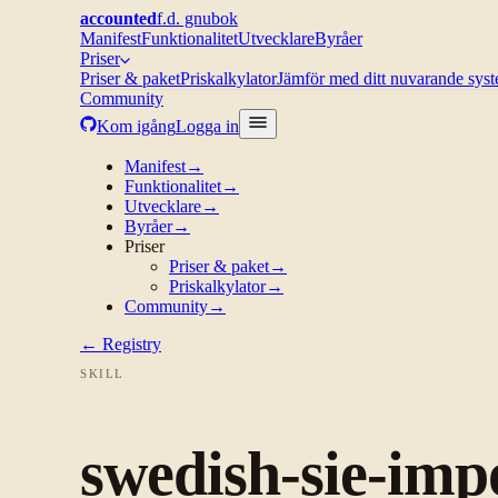
accounted
f.d. gnubok
Manifest
Funktionalitet
Utvecklare
Byråer
Priser
Priser & paket
Priskalkylator
Jämför med ditt nuvarande sys
Community
Kom igång
Logga in
Manifest
→
Funktionalitet
→
Utvecklare
→
Byråer
→
Priser
Priser & paket
→
Priskalkylator
→
Community
→
← Registry
SKILL
swedish-sie-imp