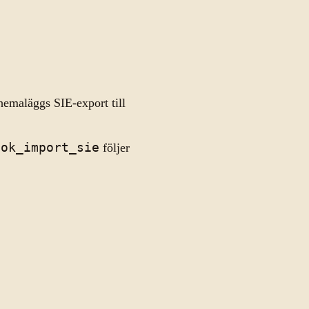
maläggs SIE-export till
bok_import_sie
följer