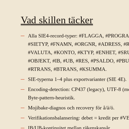
Vad skillen täcker
Alla SIE4-record-typer: #FLAGGA, #PROG
#SIETYP, #FNAMN, #ORGNR, #ADRESS, #R
#VALUTA, #KONTO, #KTYP, #ENHET, #SR
#OBJEKT, #IB, #UB, #RES, #PSALDO, #PB
#RTRANS, #BTRANS, #KSUMMA.
SIE-typerna 1–4 plus exportvarianter (SIE 4E).
Encoding-detection: CP437 (legacy), UTF-8 (mo
Byte-pattern-heuristik.
Mojibake-diagnos och recovery för å/ä/ö.
Verifikationsbalansering: debet = kredit per #V
IB/UB-kontinuitet mellan räkenskapsår.