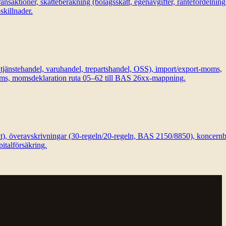
ktioner, skatteberäkning (bolagsskatt, egenavgifter, räntefördelning
skillnader.
änstehandel, varuhandel, trepartshandel, OSS), import/export-moms,
moms, momsdeklaration ruta 05–62 till BAS 26xx-mappning.
äkt), överavskrivningar (30-regeln/20-regeln, BAS 2150/8850), koncern
italförsäkring.