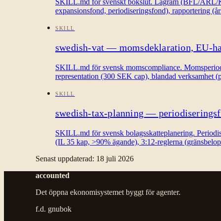
SKILL.md för svenskt bokslut. Lagram (BFL/ÅRL/K2/K
expansionsfond, periodiseringsfond), rapportering (å
SKILL
swedish-vat — momsdeklaration, EU-han
SKILL.md för svensk momscompliance. Momsperioder o
representation (300 SEK cap), blandad verksamhet (
SKILL
swedish-tax-planning — periodiseringsf
SKILL.md för svensk bolagsskatteplanering. Periodis
(IL 35 kap, >90% ägande), 3:12-reglerna (gränsbelopp
Senast uppdaterad
:
18 juli 2026
accounted
Det öppna ekonomisystemet byggt för agenter.
f.d. gnubok