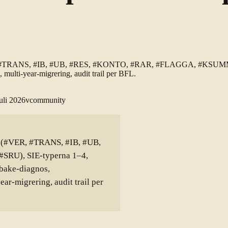
VER, #TRANS, #IB, #UB, #RES, #KONTO, #RAR, #FLAGGA, #KSUMMA, 
 multi-year-migrering, audit trail per BFL.
uli 2026
v
community
er (#VER, #TRANS, #IB, #UB,
RU), SIE-typerna 1–4,
bake-diagnos,
ear-migrering, audit trail per