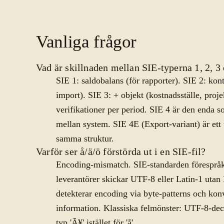
Vanliga frågor
Vad är skillnaden mellan SIE-typerna 1, 2, 3
SIE 1: saldobalans (för rapporter). SIE 2: kon
import). SIE 3: + objekt (kostnadsställe, proje
verifikationer per period. SIE 4 är den enda so
mellan system. SIE 4E (Export-variant) är et
samma struktur.
Varför ser å/ä/ö förstörda ut i en SIE-fil?
Encoding-mismatch. SIE-standarden förespr
leverantörer skickar UTF-8 eller Latin-1 uta
detekterar encoding via byte-patterns och konve
information. Klassiska felmönster: UTF-8-de
typ 'Ã¥' istället för 'å'.