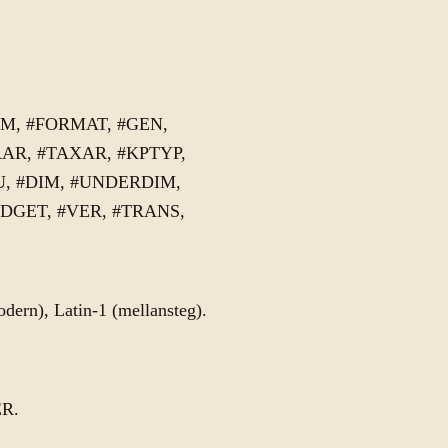
RAM, #FORMAT, #GEN,
AR, #TAXAR, #KPTYP,
U, #DIM, #UNDERDIM,
UDGET, #VER, #TRANS,
dern), Latin-1 (mellansteg).
ER.