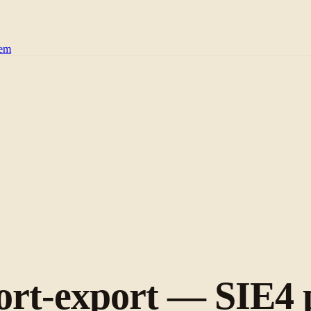
tem
ort-export — SIE4 p