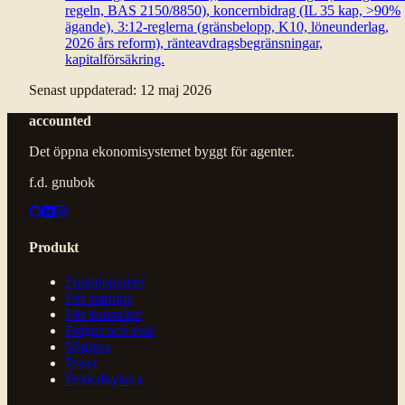
regeln, BAS 2150/8850), koncernbidrag (IL 35 kap, >90%
ägande), 3:12-reglerna (gränsbelopp, K10, löneunderlag,
2026 års reform), ränteavdragsbegränsningar,
kapitalförsäkring.
Senast uppdaterad
:
12 maj 2026
accounted
Det öppna ekonomisystemet byggt för agenter.
f.d. gnubok
Produkt
Funktionalitet
För startups
För konsulter
Frågor och svar
Migrera
Priser
Priskalkylator