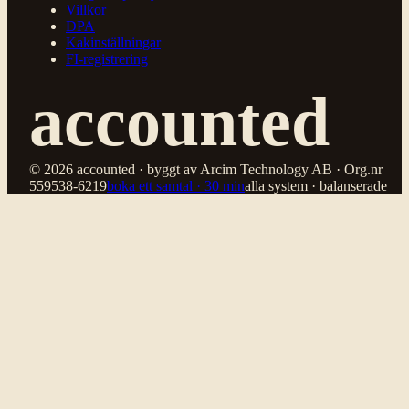
Villkor
DPA
Kakinställningar
FI-registrering
accounted
© 2026 accounted · byggt av Arcim Technology AB · Org.nr
559538-6219
boka ett samtal · 30 min
alla system · balanserade