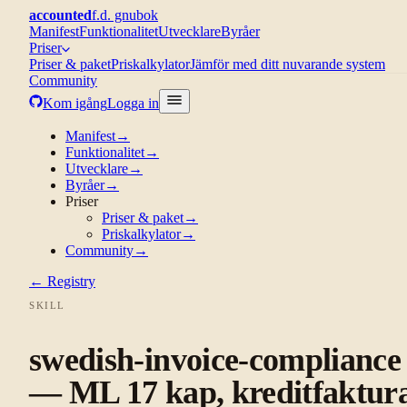
accounted
f.d. gnubok
Manifest
Funktionalitet
Utvecklare
Byråer
Priser
Priser & paket
Priskalkylator
Jämför med ditt nuvarande system
Community
Kom igång
Logga in
Manifest
→
Funktionalitet
→
Utvecklare
→
Byråer
→
Priser
Priser & paket
→
Priskalkylator
→
Community
→
← Registry
SKILL
swedish-invoice-compliance
— ML 17 kap, kreditfaktura