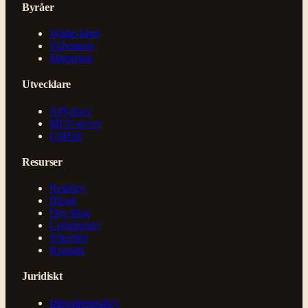
Byråer
White-label
Volympris
Migrering
Utvecklare
API-docs
MCP server
GitHub
Resurser
Registry
Blogg
Dev blog
Community
Säkerhet
Kontakt
Juridiskt
Integritetspolicy