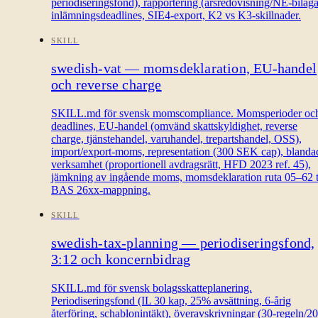
periodiseringsfond), rapportering (årsredovisning/NE-bilaga
inlämningsdeadlines, SIE4-export, K2 vs K3-skillnader.
SKILL
swedish-vat — momsdeklaration, EU-handel
och reverse charge
SKILL.md för svensk momscompliance. Momsperioder oc
deadlines, EU-handel (omvänd skattskyldighet, reverse
charge, tjänstehandel, varuhandel, trepartshandel, OSS),
import/export-moms, representation (300 SEK cap), blanda
verksamhet (proportionell avdragsrätt, HFD 2023 ref. 45),
jämkning av ingående moms, momsdeklaration ruta 05–62 ti
BAS 26xx-mappning.
SKILL
swedish-tax-planning — periodiseringsfond,
3:12 och koncernbidrag
SKILL.md för svensk bolagsskatteplanering.
Periodiseringsfond (IL 30 kap, 25% avsättning, 6-årig
återföring, schablonintäkt), överavskrivningar (30-regeln/20