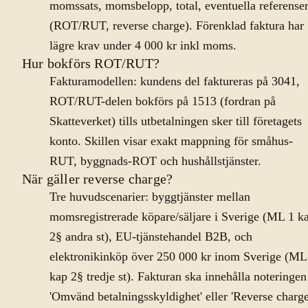
momssats, momsbelopp, total, eventuella referense
(ROT/RUT, reverse charge). Förenklad faktura har
lägre krav under 4 000 kr inkl moms.
Hur bokförs ROT/RUT?
Fakturamodellen: kundens del faktureras på 3041,
ROT/RUT-delen bokförs på 1513 (fordran på
Skatteverket) tills utbetalningen sker till företagets
konto. Skillen visar exakt mappning för småhus-
RUT, byggnads-ROT och hushållstjänster.
När gäller reverse charge?
Tre huvudscenarier: byggtjänster mellan
momsregistrerade köpare/säljare i Sverige (ML 1 k
2§ andra st), EU-tjänstehandel B2B, och
elektronikinköp över 250 000 kr inom Sverige (ML
kap 2§ tredje st). Fakturan ska innehålla noteringen
'Omvänd betalningsskyldighet' eller 'Reverse charge