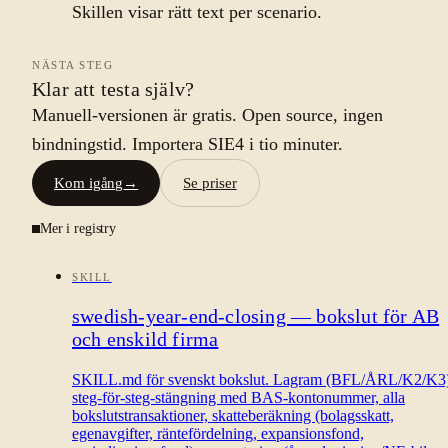
Skillen visar rätt text per scenario.
NÄSTA STEG
Klar att testa själv?
Manuell-versionen är gratis. Open source, ingen
bindningstid. Importera SIE4 i tio minuter.
Kom igång
→
Se priser
Mer i registry
SKILL
swedish-year-end-closing — bokslut för AB
och enskild firma
SKILL.md för svenskt bokslut. Lagram (BFL/ÅRL/K2/K3)
steg-för-steg-stängning med BAS-kontonummer, alla
bokslutstransaktioner, skatteberäkning (bolagsskatt,
egenavgifter, räntefördelning, expansionsfond,