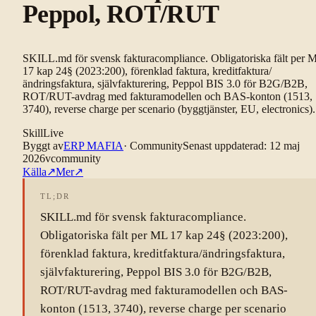
Peppol, ROT/RUT
SKILL.md för svensk fakturacompliance. Obligatoriska fält per 
17 kap 24§ (2023:200), förenklad faktura, kreditfaktura/
ändringsfaktura, självfakturering, Peppol BIS 3.0 för B2G/B2B,
ROT/RUT-avdrag med fakturamodellen och BAS-konton (1513,
3740), reverse charge per scenario (byggtjänster, EU, electronics).
Skill
Live
Byggt av
ERP MAFIA
·
Community
Senast uppdaterad
:
12 maj
2026
v
community
Källa
↗
Mer
↗
TL;DR
SKILL.md för svensk fakturacompliance.
Obligatoriska fält per ML 17 kap 24§ (2023:200),
förenklad faktura, kreditfaktura/ändringsfaktura,
självfakturering, Peppol BIS 3.0 för B2G/B2B,
ROT/RUT-avdrag med fakturamodellen och BAS-
konton (1513, 3740), reverse charge per scenario