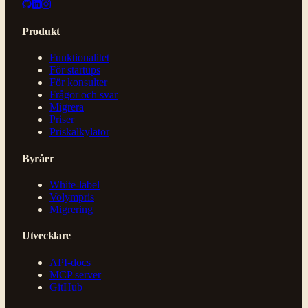
Produkt
Funktionalitet
För startups
För konsulter
Frågor och svar
Migrera
Priser
Priskalkylator
Byråer
White-label
Volympris
Migrering
Utvecklare
API-docs
MCP server
GitHub