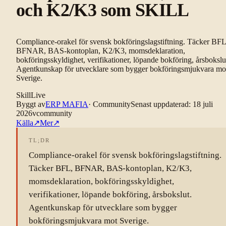
och K2/K3 som SKILL
Compliance-orakel för svensk bokföringslagstiftning. Täcker BFL
BFNAR, BAS-kontoplan, K2/K3, momsdeklaration,
bokföringsskyldighet, verifikationer, löpande bokföring, årsbokslu
Agentkunskap för utvecklare som bygger bokföringsmjukvara mo
Sverige.
Skill
Live
Byggt av
ERP MAFIA
·
Community
Senast uppdaterad
:
18 juli
2026
v
community
Källa
↗
Mer
↗
TL;DR
Compliance-orakel för svensk bokföringslagstiftning.
Täcker BFL, BFNAR, BAS-kontoplan, K2/K3,
momsdeklaration, bokföringsskyldighet,
verifikationer, löpande bokföring, årsbokslut.
Agentkunskap för utvecklare som bygger
bokföringsmjukvara mot Sverige.