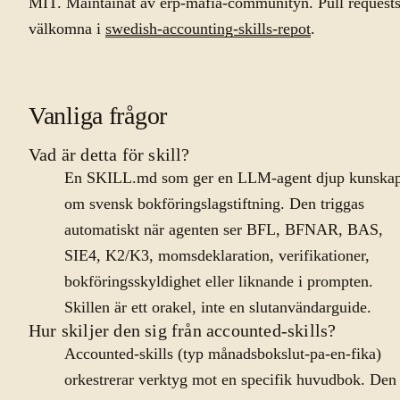
MIT. Maintainat av erp-mafia-communityn. Pull request
välkomna i
swedish-accounting-skills-repot
.
Vanliga frågor
Vad är detta för skill?
En SKILL.md som ger en LLM-agent djup kunska
om svensk bokföringslagstiftning. Den triggas
automatiskt när agenten ser BFL, BFNAR, BAS,
SIE4, K2/K3, momsdeklaration, verifikationer,
bokföringsskyldighet eller liknande i prompten.
Skillen är ett orakel, inte en slutanvändarguide.
Hur skiljer den sig från accounted-skills?
Accounted-skills (typ månadsbokslut-pa-en-fika)
orkestrerar verktyg mot en specifik huvudbok. Den