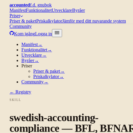
accounted
f.d. gnubok
Manifest
Funktionalitet
Utvecklare
Byråer
Priser
Priser & paket
Priskalkylator
Jämför med ditt nuvarande system
Community
Kom igång
Logga in
Manifest
→
Funktionalitet
→
Utvecklare
→
Byråer
→
Priser
Priser & paket
→
Priskalkylator
→
Community
→
← Registry
SKILL
swedish-accounting-
compliance — BFL, BFNA