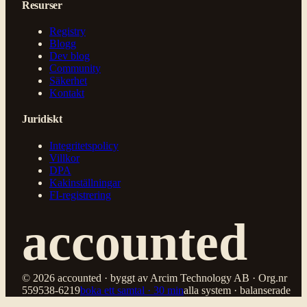
Resurser
Registry
Blogg
Dev blog
Community
Säkerhet
Kontakt
Juridiskt
Integritetspolicy
Villkor
DPA
Kakinställningar
FI-registrering
accounted
© 2026 accounted · byggt av Arcim Technology AB · Org.nr
559538-6219
boka ett samtal · 30 min
alla system · balanserade