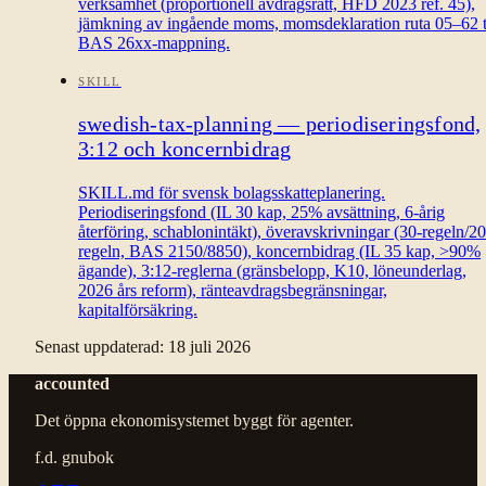
verksamhet (proportionell avdragsrätt, HFD 2023 ref. 45),
jämkning av ingående moms, momsdeklaration ruta 05–62 ti
BAS 26xx-mappning.
SKILL
swedish-tax-planning — periodiseringsfond,
3:12 och koncernbidrag
SKILL.md för svensk bolagsskatteplanering.
Periodiseringsfond (IL 30 kap, 25% avsättning, 6-årig
återföring, schablonintäkt), överavskrivningar (30-regeln/20
regeln, BAS 2150/8850), koncernbidrag (IL 35 kap, >90%
ägande), 3:12-reglerna (gränsbelopp, K10, löneunderlag,
2026 års reform), ränteavdragsbegränsningar,
kapitalförsäkring.
Senast uppdaterad
:
18 juli 2026
accounted
Det öppna ekonomisystemet byggt för agenter.
f.d. gnubok