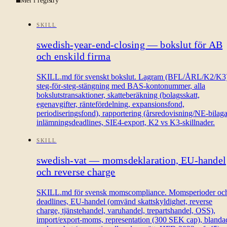
Mer i registry
SKILL
swedish-year-end-closing — bokslut för AB
och enskild firma
SKILL.md för svenskt bokslut. Lagram (BFL/ÅRL/K2/K3)
steg-för-steg-stängning med BAS-kontonummer, alla
bokslutstransaktioner, skatteberäkning (bolagsskatt,
egenavgifter, räntefördelning, expansionsfond,
periodiseringsfond), rapportering (årsredovisning/NE-bilaga
inlämningsdeadlines, SIE4-export, K2 vs K3-skillnader.
SKILL
swedish-vat — momsdeklaration, EU-handel
och reverse charge
SKILL.md för svensk momscompliance. Momsperioder oc
deadlines, EU-handel (omvänd skattskyldighet, reverse
charge, tjänstehandel, varuhandel, trepartshandel, OSS),
import/export-moms, representation (300 SEK cap), blanda