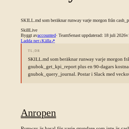
SKILL.md som beräknar runway varje morgon från cash_posi
Skill
Live
Byggt av
accounted
·
Team
Senast uppdaterad
:
18 juli 2026
v
Ladda ner
↓
Källa
↗
TL;DR
SKILL.md som beräknar runway varje morgon frå
gnubok_get_kpi_report plus en 90-dagars kostna
gnubok_query_journal. Postar i Slack med vecko
Anropen
Runway är basal för varje grundare som inte är cas