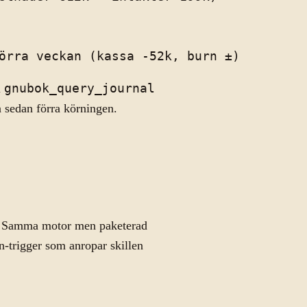
l
gnubok_query_journal
a sedan förra körningen.
. Samma motor men paketerad
n-trigger som anropar skillen