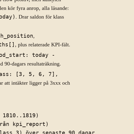
en kör fyra anrop, alla läsande:
oday)
. Drar saldon för klass
sh_position
,
ths[]
, plus relaterade KPI-fält.
od_start: today -
d 90-dagars resultaträkning.
ass: [3, 5, 6, 7],
ar att intäkter ligger på 3xxx och
 1810..1819)

rån kpi_report)

lass_3) över senaste 90 dagar
