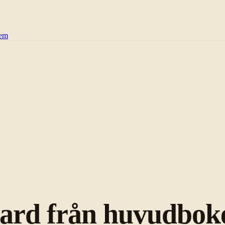
tem
rd från huvudboke