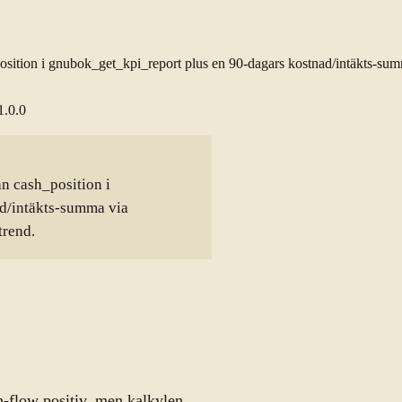
tion i gnubok_get_kpi_report plus en 90-dagars kostnad/intäkts-sum
1.0.0
n cash_position i
d/intäkts-summa via
trend.
h-flow positiv, men kalkylen