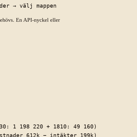
behövs. En API-nyckel eller
30: 1 198 220 + 1810: 49 160)

stnader 612k − intäkter 199k)
