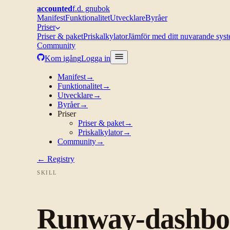
accounted
f.d. gnubok
Manifest
Funktionalitet
Utvecklare
Byråer
Priser
Priser & paket
Priskalkylator
Jämför med ditt nuvarande sys
Community
Kom igång
Logga in
Manifest
→
Funktionalitet
→
Utvecklare
→
Byråer
→
Priser
Priser & paket
→
Priskalkylator
→
Community
→
← Registry
SKILL
Runway-dashboa