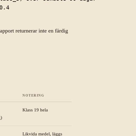
.4

pport returnerar inte en färdig
NOTERING
0
Klass 19 hela
g)
Likvida medel, läggs