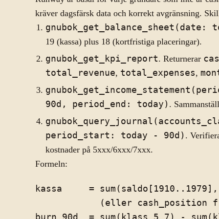
kräver dagsfärsk data och korrekt avgränsning. Skill
gnubok_get_balance_sheet(date: t
19 (kassa) plus 18 (kortfristiga placeringar).
gnubok_get_kpi_report
. Returnerar
ca
total_revenue
,
total_expenses
,
mon
gnubok_get_income_statement(peri
90d, period_end: today)
. Sammanställ
gnubok_query_journal(accounts_cl
period_start: today - 90d)
. Verifier
kostnader på 5xxx/6xxx/7xxx.
Formeln:
kassa     = sum(saldo[1910..1979],
            (eller cash_position f
burn_90d  = sum(klass_5_7) - sum(k