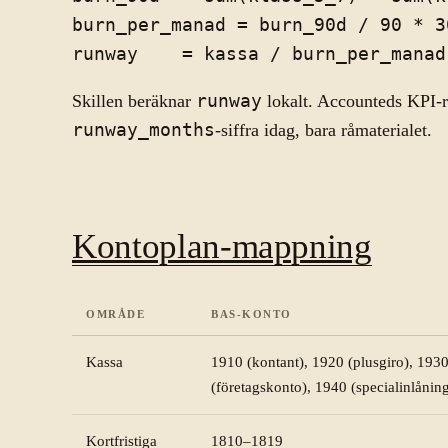
burn_per_manad = burn_90d / 90 * 30
Skillen beräknar
runway
lokalt. Accounteds KPI-ra
runway_months
-siffra idag, bara råmaterialet.
Kontoplan-mappning
OMRÅDE
BAS-KONTO
Kassa
1910 (kontant), 1920 (plusgiro), 193
(företagskonto), 1940 (specialinlånin
Kortfristiga
1810–1819