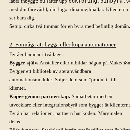
label inbyggt: du sätter upp
bokforing.dinbyra.s
med din färgvärld, din logo, dina mejlmallar. Klienterna
ser bara dig.
Setup: cirka två timmar för en byrå med befintlig domän
2. Förmåga att bygga eller köpa automationer
Byråer hamnar i två läger:
Bygger själv.
Anställer eller utbildar någon på Make/n8n
Bygger ett bibliotek av återanvändbara
automationsmoduler. Säljer dem som "produkt" till
klienter.
Köper genom partnerskap.
Samarbetar med en
utvecklare eller integrationsbyrå som bygger åt klientern
Byrån har relationen, partnern har koden. Marginalen
delas.