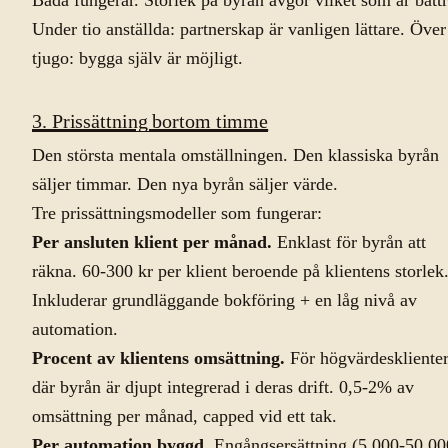
Båda fungerar. Storlek på byrån avgör vilket som är bättr
Under tio anställda: partnerskap är vanligen lättare. Över
tjugo: bygga själv är möjligt.
3. Prissättning bortom timme
Den största mentala omställningen. Den klassiska byrån
säljer timmar. Den nya byrån säljer värde.
Tre prissättningsmodeller som fungerar:
Per ansluten klient per månad.
Enklast för byrån att
räkna. 60-300 kr per klient beroende på klientens storlek
Inkluderar grundläggande bokföring + en låg nivå av
automation.
Procent av klientens omsättning.
För högvärdeskliente
där byrån är djupt integrerad i deras drift. 0,5-2% av
omsättning per månad, capped vid ett tak.
Per automation byggd.
Engångsersättning (5 000-50 00