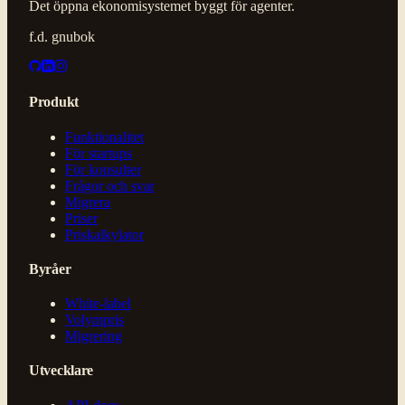
Det öppna ekonomisystemet byggt för agenter.
f.d. gnubok
Produkt
Funktionalitet
För startups
För konsulter
Frågor och svar
Migrera
Priser
Priskalkylator
Byråer
White-label
Volympris
Migrering
Utvecklare