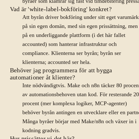
byråer som klamrar sig fast vid timdebitering press
Vad är 'white-label-bokföring' konkret?
Att byrån driver bokföring under sitt eget varumärk
på sin egen domän, med sin egen prissättning, men
på en underliggande plattform (i det här fallet
accounted) som hanterar infrastruktur och
compliance. Klienterna ser byrån; byrån ser
klienterna; accounted ser hela.
Behöver jag programmera för att bygga
automationer åt klienter?
Inte nödvändigtvis. Make och n8n täcker 80 procen
av automationsbehoven utan kod. För resterande 20
procent (mer komplexa logiker, MCP-agenter)
behöver byrån antingen en utvecklare eller en partn
Många byråer börjar med Make/n8n och växer in i
kodning gradvis.
Hur prissätter vi det här?