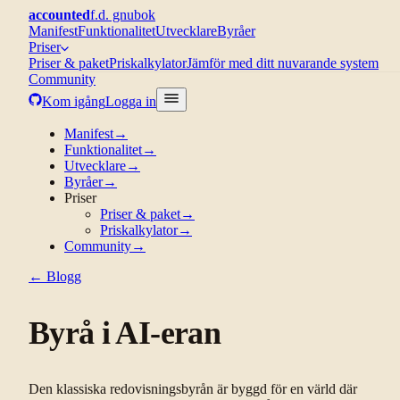
accounted
f.d. gnubok
Manifest
Funktionalitet
Utvecklare
Byråer
Priser
Priser & paket
Priskalkylator
Jämför med ditt nuvarande system
Community
Kom igång
Logga in
Manifest
→
Funktionalitet
→
Utvecklare
→
Byråer
→
Priser
Priser & paket
→
Priskalkylator
→
Community
→
← Blogg
Byrå i AI-eran
Den klassiska redovisningsbyrån är byggd för en värld där