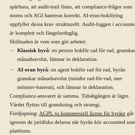
spårbara, att audit-trail finns, att compliance-frågor som
moms och AGI hanteras korrekt. AI-eran-bokföring
uppfyller dessa krav strukturellt. Audit-loggen i account
är komplett och fängelseduglig.
Skillnaden är vem som gör arbetet:
Klassisk byrå
: en person bokför rad för rad, granska
månadsavslut, lämnar in deklaration.
AI-eran byrå
: en agent bokför rad för rad, byrån
granskar månadsavslut (mindre rad-för-rad, mer
mönster-baserat), och lämnar in deklaration.
Compliance-ansvaret är samma. Tidsåtgången är lägre.
Värdet flyttas till granskning och strategi.
Fördjupning:
AGPL vs kommersiell licens för byråer
går
igenom de juridiska delarna när byrån kör accounted so
plattform.