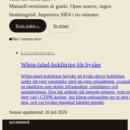
Manuell-versionen är gratis. Open source, ingen
bindningstid. Importera SIE4 i tio minuter.
Kom igång
→
Se priser
Mer i samma serie
KLUSTERARTIKEL
White-label-bokföring för byråer
White-label-bokföring betyder att byrån driver bokföring
under sitt eget varumärke med sin egen prissättning, ovanpå
en plattform som sköter infrastruktur, compliance och
uppdateringar. Den här artikeln går igenom setupen, vem s
äger vad i GDPR-kedjan, hur klient-onboarding ser ut steg 
steg, och var byråns marginal faktiskt uppstår.
Senast uppdaterad:
26 juli 2026
accounted