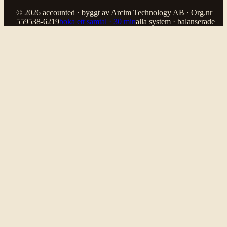
© 2026 accounted · byggt av Arcim Technology AB · Org.nr
559538-6219
boka ett samtal · 30 min
alla system · balanserade