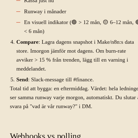
Kassa just nu
Runway i månader
En visuell indikator (🟢 > 12 mån, 🟡 6–12 mån, 
< 6 mån)
Compare
: Lagra dagens snapshot i Make/n8n:s data
store. Imorgon jämför mot dagens. Om burn-rate
avviker > 15 % från trenden, lägg till en varning i
meddelandet.
Send
: Slack-message till #finance.
Total tid att bygga: en eftermiddag. Värdet: hela ledning
ser samma runway varje morgon, automatiskt. Du slutar 
svara på "vad är vår runway?" i DM.
Webhooks vs polling