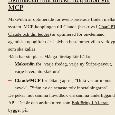
MCP
Make/n8n är optimerade för event-baserade flöden mella
system. MCP-kopplingen till Claude (beskrivs i
ChatGPT
Claude och din ledger
) är optimerad för on-demand
agentiska uppgifter där LLM:en bestämmer vilka verkty
som ska kallas.
Båda har sin plats. Många företag kör båda:
Make/n8n
för "varje fredag, varje ny Stripe-payout,
varje leverantörsfaktura"
Claude/MCP
för "Stäng april", "Hitta varför moms
avvek", "Stäm av de senaste tolv inbetalningarna"
De pekar mot samma huvudbok via samma underliggand
API. Det är den arkitekturen som
Bokföring i AI-eran
bygger på.