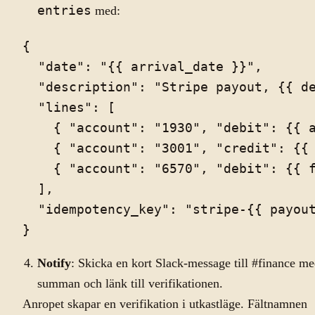
entries
med:
{

  "date": "{{ arrival_date }}",

  "description": "Stripe payout, {{ de
  "lines": [

    { "account": "1930", "debit": {{ a
    { "account": "3001", "credit": {{ 
    { "account": "6570", "debit": {{ f
  ],

  "idempotency_key": "stripe-{{ payout
Notify
: Skicka en kort Slack-message till #finance m
summan och länk till verifikationen.
Anropet skapar en verifikation i utkastläge. Fältnamnen