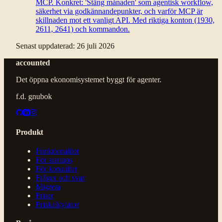
MCP. Konkret: 'Stäng månaden' som agentisk workflow,
säkerhet via godkännandepunkter, och varför MCP är
skillnaden mot ett vanligt API. Med riktiga konton (1930,
2611, 2641) och kommandon.
Senast uppdaterad:
26 juli 2026
accounted
Det öppna ekonomisystemet byggt för agenter.
f.d. gnubok
Produkt
Funktionalitet
För startups
För konsulter
Frågor och svar
Migrera
Priser
Priskalkylator