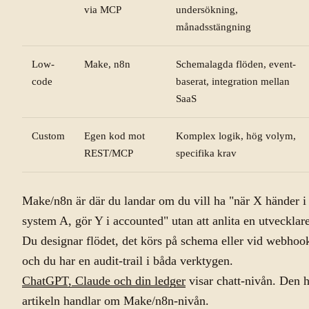
via MCP
undersökning,
månadsstängning
Low-
Make, n8n
Schemalagda flöden, event-
code
baserat, integration mellan
SaaS
Custom
Egen kod mot
Komplex logik, hög volym,
REST/MCP
specifika krav
Make/n8n är där du landar om du vill ha "när X händer i
system A, gör Y i accounted" utan att anlita en utvecklare
Du designar flödet, det körs på schema eller vid webhoo
och du har en audit-trail i båda verktygen.
ChatGPT, Claude och din ledger
visar chatt-nivån. Den 
artikeln handlar om Make/n8n-nivån.