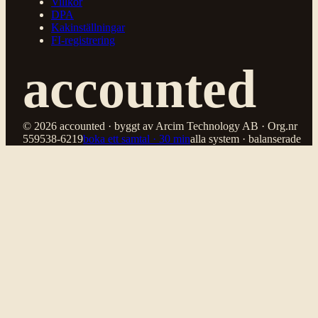
Villkor
DPA
Kakinställningar
FI-registrering
accounted
© 2026 accounted · byggt av Arcim Technology AB · Org.nr
559538-6219
boka ett samtal · 30 min
alla system · balanserade