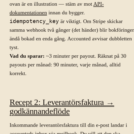
ovan är en illustration — stäm av mot
API-
dokumentationen
innan du bygger.
idempotency_key
är viktigt. Om Stripe skickar
samma webhook två gånger (det händer) blir bokföringe
ändå bokad en enda gång. Accounted avvisar dubbletten
tyst.
Vad du sparar:
~3 minuter per payout. Räknat på 30
payouts per månad: 90 minuter, varje månad, alltid
korrekt.
Recept 2: Leverantörsfaktura →
godkännandeflöde
Inkommande leverantörsfaktura till din e-post landar i
accounteds inbox via mejlhook. Du vill att den ska