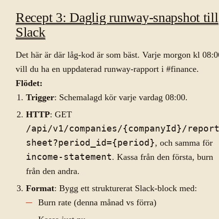
Recept 3: Daglig runway-snapshot till
Slack
Det här är där låg-kod är som bäst. Varje morgon kl 08:0
vill du ha en uppdaterad runway-rapport i #finance.
Flödet:
Trigger
: Schemalagd kör varje vardag 08:00.
HTTP
: GET
/api/v1/companies/{companyId}/repor
sheet?period_id={period}
, och samma för
income-statement
. Kassa från den första, burn
från den andra.
Format
: Bygg ett strukturerat Slack-block med:
Burn rate (denna månad vs förra)