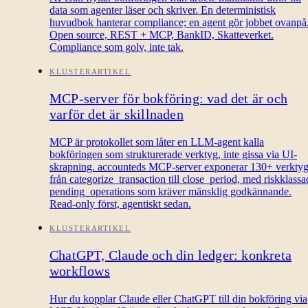
data som agenter läser och skriver. En deterministisk
huvudbok hanterar compliance; en agent gör jobbet ovanpå
Open source, REST + MCP, BankID, Skatteverket.
Compliance som golv, inte tak.
KLUSTERARTIKEL
MCP-server för bokföring: vad det är och
varför det är skillnaden
MCP är protokollet som låter en LLM-agent kalla
bokföringen som strukturerade verktyg, inte gissa via UI-
skrapning. accounteds MCP-server exponerar 130+ verkty
från categorize_transaction till close_period, med riskklassa
pending_operations som kräver mänsklig godkännande.
Read-only först, agentiskt sedan.
KLUSTERARTIKEL
ChatGPT, Claude och din ledger: konkreta
workflows
Hur du kopplar Claude eller ChatGPT till din bokföring via