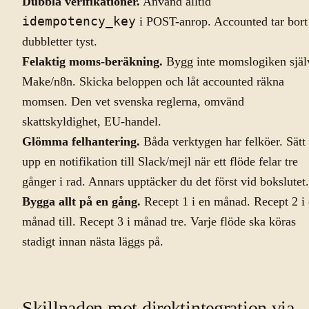
Dubbla verifikationer.
Använd alltid
idempotency_key
i POST-anrop. Accounted tar bort
dubbletter tyst.
Felaktig moms-beräkning.
Bygg inte momslogiken själ
Make/n8n. Skicka beloppen och låt accounted räkna
momsen. Den vet svenska reglerna, omvänd
skattskyldighet, EU-handel.
Glömma felhantering.
Båda verktygen har felköer. Sätt
upp en notifikation till Slack/mejl när ett flöde felar tre
gånger i rad. Annars upptäcker du det först vid bokslutet.
Bygga allt på en gång.
Recept 1 i en månad. Recept 2 i
månad till. Recept 3 i månad tre. Varje flöde ska köras
stadigt innan nästa läggs på.
Skillnaden mot direktintegration via