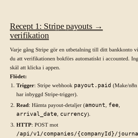
Recept 1: Stripe payouts →
verifikation
Varje gång Stripe gör en utbetalning till ditt bankkonto vi
du att verifikationen bokförs automatiskt i accounted. In
skäl att klicka i appen.
Flödet:
Trigger
: Stripe webhook
payout.paid
(Make/n8n
har inbyggd Stripe-trigger).
Read
: Hämta payout-detaljer (
amount
,
fee
,
arrival_date
,
currency
).
HTTP
: POST mot
/api/v1/companies/{companyId}/journ