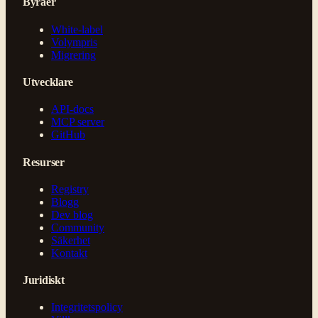
Byråer
White-label
Volympris
Migrering
Utvecklare
API-docs
MCP server
GitHub
Resurser
Registry
Blogg
Dev blog
Community
Säkerhet
Kontakt
Juridiskt
Integritetspolicy