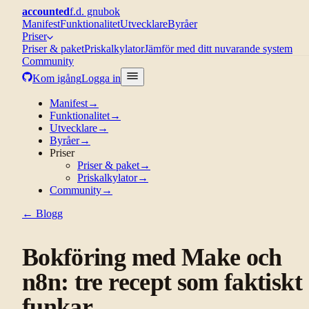
accounted
f.d. gnubok
Manifest
Funktionalitet
Utvecklare
Byråer
Priser
Priser & paket
Priskalkylator
Jämför med ditt nuvarande system
Community
Kom igång
Logga in
Manifest
→
Funktionalitet
→
Utvecklare
→
Byråer
→
Priser
Priser & paket
→
Priskalkylator
→
Community
→
← Blogg
Bokföring med Make och
n8n: tre recept som faktiskt
funkar