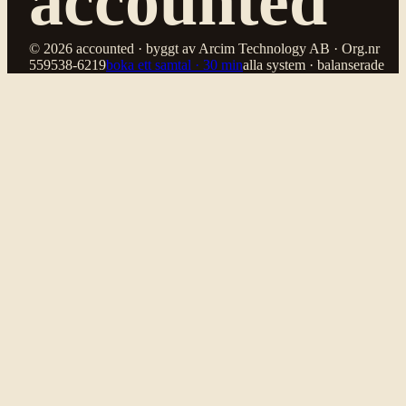
accounted
© 2026 accounted · byggt av Arcim Technology AB · Org.nr
559538-6219
boka ett samtal · 30 min
alla system · balanserade