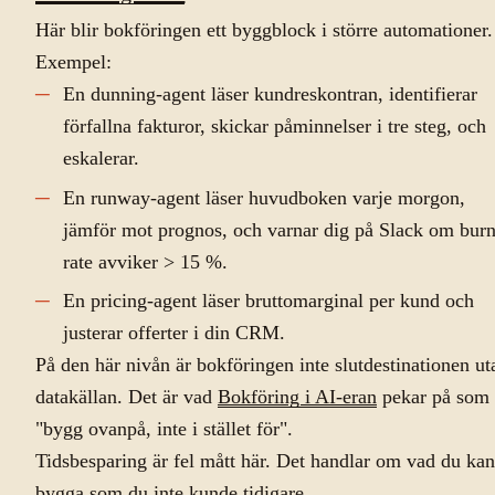
Här blir bokföringen ett byggblock i större automationer.
Exempel:
En dunning-agent läser kundreskontran, identifierar
förfallna fakturor, skickar påminnelser i tre steg, och
eskalerar.
En runway-agent läser huvudboken varje morgon,
jämför mot prognos, och varnar dig på Slack om burn
rate avviker > 15 %.
En pricing-agent läser bruttomarginal per kund och
justerar offerter i din CRM.
På den här nivån är bokföringen inte slutdestinationen ut
datakällan. Det är vad
Bokföring i AI-eran
pekar på som
"bygg ovanpå, inte i stället för".
Tidsbesparing är fel mått här. Det handlar om vad du kan
bygga som du inte kunde tidigare.