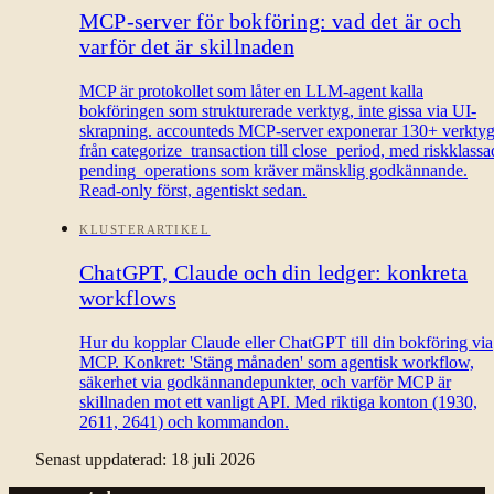
MCP-server för bokföring: vad det är och
varför det är skillnaden
MCP är protokollet som låter en LLM-agent kalla
bokföringen som strukturerade verktyg, inte gissa via UI-
skrapning. accounteds MCP-server exponerar 130+ verkty
från categorize_transaction till close_period, med riskklassa
pending_operations som kräver mänsklig godkännande.
Read-only först, agentiskt sedan.
KLUSTERARTIKEL
ChatGPT, Claude och din ledger: konkreta
workflows
Hur du kopplar Claude eller ChatGPT till din bokföring via
MCP. Konkret: 'Stäng månaden' som agentisk workflow,
säkerhet via godkännandepunkter, och varför MCP är
skillnaden mot ett vanligt API. Med riktiga konton (1930,
2611, 2641) och kommandon.
Senast uppdaterad:
18 juli 2026