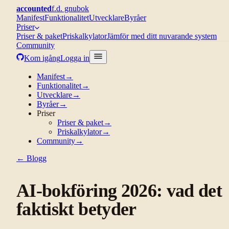
accounted
f.d. gnubok
Manifest
Funktionalitet
Utvecklare
Byråer
Priser
Priser & paket
Priskalkylator
Jämför med ditt nuvarande system
Community
Kom igång
Logga in
Manifest
→
Funktionalitet
→
Utvecklare
→
Byråer
→
Priser
Priser & paket
→
Priskalkylator
→
Community
→
← Blogg
AI-bokföring 2026: vad det
faktiskt betyder