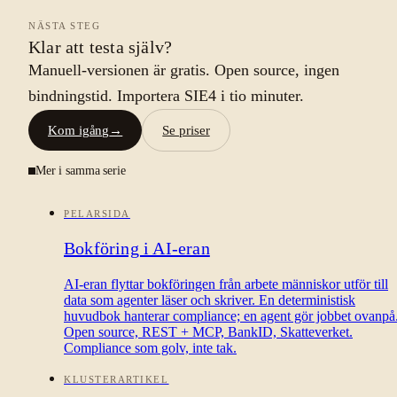
NÄSTA STEG
Klar att testa själv?
Manuell-versionen är gratis. Open source, ingen
bindningstid. Importera SIE4 i tio minuter.
Kom igång
→
Se priser
Mer i samma serie
PELARSIDA
Bokföring i AI-eran
AI-eran flyttar bokföringen från arbete människor utför till
data som agenter läser och skriver. En deterministisk
huvudbok hanterar compliance; en agent gör jobbet ovanpå
Open source, REST + MCP, BankID, Skatteverket.
Compliance som golv, inte tak.
KLUSTERARTIKEL