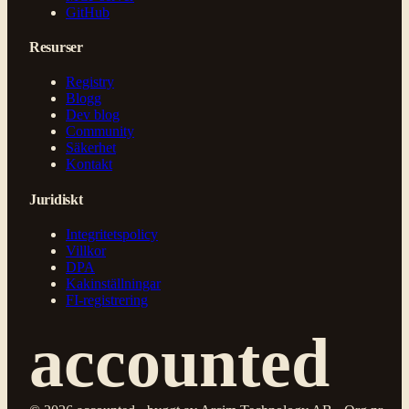
GitHub
Resurser
Registry
Blogg
Dev blog
Community
Säkerhet
Kontakt
Juridiskt
Integritetspolicy
Villkor
DPA
Kakinställningar
FI-registrering
accounted