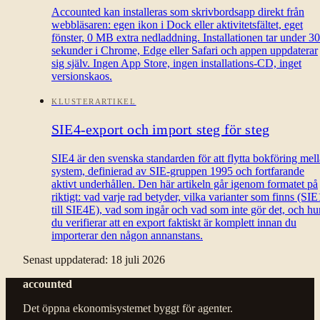
Accounted kan installeras som skrivbordsapp direkt från
webbläsaren: egen ikon i Dock eller aktivitetsfältet, eget
fönster, 0 MB extra nedladdning. Installationen tar under 30
sekunder i Chrome, Edge eller Safari och appen uppdaterar
sig själv. Ingen App Store, ingen installations-CD, inget
versionskaos.
KLUSTERARTIKEL
SIE4-export och import steg för steg
SIE4 är den svenska standarden för att flytta bokföring mel
system, definierad av SIE-gruppen 1995 och fortfarande
aktivt underhållen. Den här artikeln går igenom formatet på
riktigt: vad varje rad betyder, vilka varianter som finns (SIE
till SIE4E), vad som ingår och vad som inte gör det, och hu
du verifierar att en export faktiskt är komplett innan du
importerar den någon annanstans.
Senast uppdaterad:
18 juli 2026
accounted
Det öppna ekonomisystemet byggt för agenter.