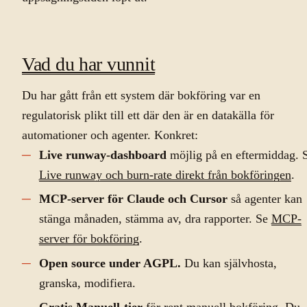
Vad du har vunnit
Du har gått från ett system där bokföring var en
regulatorisk plikt till ett där den är en datakälla för
automationer och agenter. Konkret:
Live runway-dashboard
möjlig på en eftermiddag. 
Live runway och burn-rate direkt från bokföringen
.
MCP-server för Claude och Cursor
så agenter kan
stänga månaden, stämma av, dra rapporter. Se
MCP-
server för bokföring
.
Open source under AGPL.
Du kan självhosta,
granska, modifiera.
Gratis Manuell-tier
för rent manuell bokföring. Du