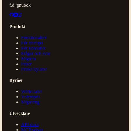
f.d. gnubok
Produkt
Funktionalitet
För startups
För konsulter
Frågor och svar
Migrera
Priser
Priskalkylator
Byråer
White-label
Volympris
Migrering
Utvecklare
API-docs
MCP server