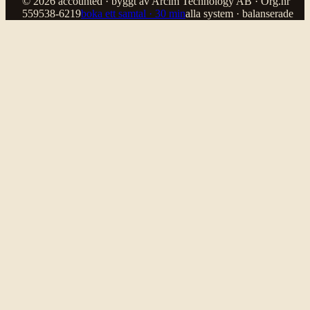
© 2026 accounted · byggt av Arcim Technology AB · Org.nr
559538-6219
boka ett samtal · 30 min
alla system · balanserade