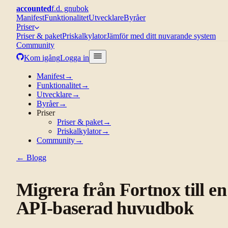
accounted
f.d. gnubok
Manifest
Funktionalitet
Utvecklare
Byråer
Priser
Priser & paket
Priskalkylator
Jämför med ditt nuvarande system
Community
Kom igång
Logga in
Manifest
→
Funktionalitet
→
Utvecklare
→
Byråer
→
Priser
Priser & paket
→
Priskalkylator
→
Community
→
← Blogg
Migrera från Fortnox till en
API-baserad huvudbok