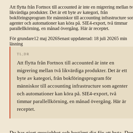
Att flytta från Fortnox till accounted är inte en migrering mellan t
likvärdiga produkter. Det är ett byte av kategori, från
bokföringsprogram för människor till accounting infrastructure s
agenter och automationer kan köra på. SIE4-export, två timmar
parallellkörning, en månad övergång. Här är receptet.
För grundare
12 maj 2026
Senast uppdaterad
:
18 juli 2026
5
min
läsning
TL;DR
Att flytta från Fortnox till accounted är inte en
migrering mellan två likvärdiga produkter. Det är ett
byte av kategori, från bokföringsprogram för
människor till accounting infrastructure som agenter
och automationer kan köra på. SIE4-export, två
timmar parallellkörning, en månad övergång. Här är
receptet.
Du har gjort grovjobbet och bestämt dig för att byta. De