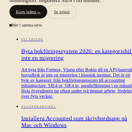
bindningstid. Importera SIE4 i tio minuter.
Kom igång
→
Se priser
Mer i samma serie
PELARSIDA
Byta bokföringssystem 2026: en kategorishif
inte en migrering
Att byta från Fortnox, Visma eller Bokio till en API-basera
huvudbok är inte en migrering i klassisk mening. Det är ett
byte av kategori: från bokföringsprogram till accounting
infrastructure. SIE4 ut, SIE4 in, parallellkörning i en månad
Hela övergången tar oftast under två timmar arbete, fördelat
över fyra veckor.
KLUSTERARTIKEL
Installera Accounted som skrivbordsapp på
Mac och Windows