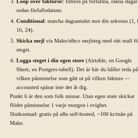
Loop över fakturor
: filtrera på förfallna, räkna dagar
sedan förfallodatum.
Conditional
: matcha dagsantalet mot din sekvens (1, 
16, 24).
Skicka mejl
via Make/n8n:s mejlsteg med rätt mall fö
steget.
Logga steget i din egen store
(Airtable, en Google
Sheet, en Postgres-tabell). Det är här du håller reda på
vilken påminnelse som gått ut på vilken faktura —
accounted spårar inte det åt dig.
Punkt 6 är den som folk missar. Utan egen state skickar
flödet påminnelse 1 varje morgon i evighet.
Slutkostnad: gratis på n8n self-hosted, ~100 kr/mån på
Make.