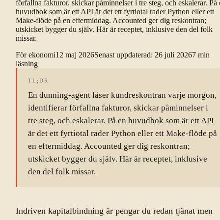
förfallna fakturor, skickar påminnelser i tre steg, och eskalerar. På
huvudbok som är ett API är det ett fyrtiotal rader Python eller ett
Make-flöde på en eftermiddag. Accounted ger dig reskontran;
utskicket bygger du själv. Här är receptet, inklusive den del folk
missar.
För ekonomi
12 maj 2026
Senast uppdaterad
:
26 juli 2026
7
min
läsning
TL;DR
En dunning-agent läser kundreskontran varje morgon,
identifierar förfallna fakturor, skickar påminnelser i
tre steg, och eskalerar. På en huvudbok som är ett API
är det ett fyrtiotal rader Python eller ett Make-flöde på
en eftermiddag. Accounted ger dig reskontran;
utskicket bygger du själv. Här är receptet, inklusive
den del folk missar.
Indriven kapitalbindning är pengar du redan tjänat men