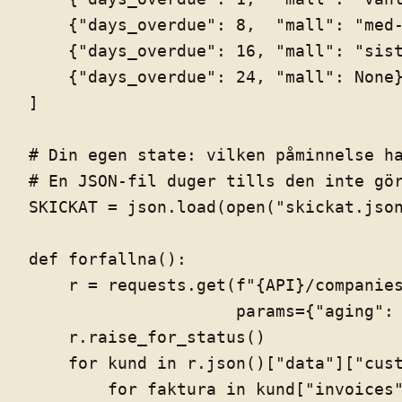
    {"days_overdue": 8,  "mall": "med-
    {"days_overdue": 16, "mall": "sist
    {"days_overdue": 24, "mall": None}
]

# Din egen state: vilken påminnelse ha
# En JSON-fil duger tills den inte gör
SKICKAT = json.load(open("skickat.json
def forfallna():

    r = requests.get(f"{API}/companies
                     params={"aging": 
    r.raise_for_status()

    for kund in r.json()["data"]["cust
        for faktura in kund["invoices"