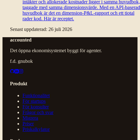
intäkter och allokerade kostnader ligger i samma huvudbok,
taggade med samma dimensionsvärde. Med en API-baserad
huvudbok är det en dimension-P&L-rapport och ett tiotal
rader kod. Här är receptet.
Senast uppdaterad:
26 juli 2026
accounted
Det öppna ekonomisystemet byggt för agenter.
f.d. gnubok
Produkt
Funktionalitet
För startups
För konsulter
Frågor och svar
Migrera
Priser
Priskalkylator