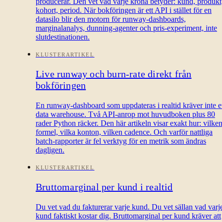
producerar. Den vet vad varje krona betyder: kund, produkt
kohort, period. När bokföringen är ett API i stället för en
datasilo blir den motorn för runway-dashboards,
marginalanalys, dunning-agenter och pris-experiment, inte
slutdestinationen.
KLUSTERARTIKEL
Live runway och burn-rate direkt från
bokföringen
En runway-dashboard som uppdateras i realtid kräver inte e
data warehouse. Två API-anrop mot huvudboken plus 80
rader Python räcker. Den här artikeln visar exakt hur: vilke
formel, vilka konton, vilken cadence. Och varför nattliga
batch-rapporter är fel verktyg för en metrik som ändras
dagligen.
KLUSTERARTIKEL
Bruttomarginal per kund i realtid
Du vet vad du fakturerar varje kund. Du vet sällan vad varj
kund faktiskt kostar dig. Bruttomarginal per kund kräver att