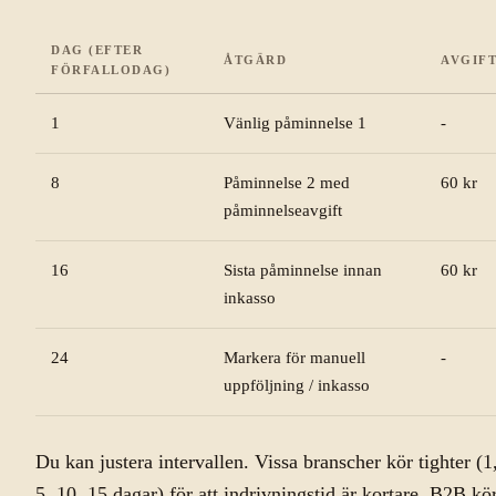
DAG (EFTER
ÅTGÄRD
AVGIF
FÖRFALLODAG)
1
Vänlig påminnelse 1
-
8
Påminnelse 2 med
60 kr
påminnelseavgift
16
Sista påminnelse innan
60 kr
inkasso
24
Markera för manuell
-
uppföljning / inkasso
Du kan justera intervallen. Vissa branscher kör tighter (1
5, 10, 15 dagar) för att indrivningstid är kortare. B2B kö