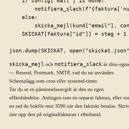
    if config["mall"] is None:

        notifiera_slack(f"{faktura['nu
    else:

        skicka_mejl(kund["email"], con
    SKICKAT[faktura["id"]] = steg + 1

skicka_mejl
och
notifiera_slack
är dina egna
— Resend, Postmark, SMTP, vad du nu använder.
Schemalägg som cron eller systemd-timer.
Tar du ut en påminnelseavgift är den en egen
affärshändelse. Antingen som en separat faktura, eller s
en rad du bokför mot 3590 när den faktiskt betalas. Skri
inte upp den på originalfakturan i efterhand.