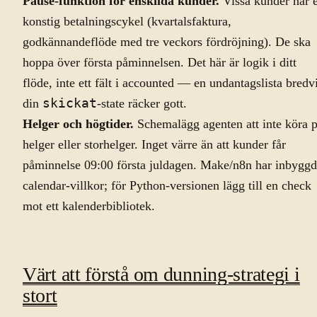
Pause-funktion för enskilda kunder.
Vissa kunder har 
konstig betalningscykel (kvartalsfaktura,
godkännandeflöde med tre veckors fördröjning). De ska
hoppa över första påminnelsen. Det här är logik i ditt
flöde, inte ett fält i accounted — en undantagslista bredv
din
skickat
-state räcker gott.
Helger och högtider.
Schemalägg agenten att inte köra 
helger eller storhelger. Inget värre än att kunder får
påminnelse 09:00 första juldagen. Make/n8n har inbygg
calendar-villkor; för Python-versionen lägg till en check
mot ett kalenderbibliotek.
Värt att förstå om dunning-strategi i
stort