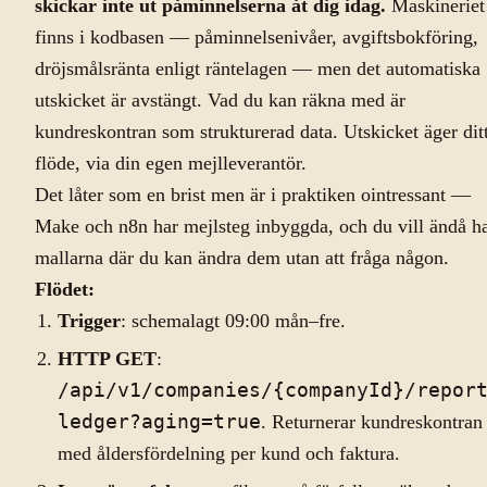
skickar inte ut påminnelserna åt dig idag.
Maskineriet
finns i kodbasen — påminnelsenivåer, avgiftsbokföring,
dröjsmålsränta enligt räntelagen — men det automatiska
utskicket är avstängt. Vad du kan räkna med är
kundreskontran som strukturerad data. Utskicket äger dit
flöde, via din egen mejlleverantör.
Det låter som en brist men är i praktiken ointressant —
Make och n8n har mejlsteg inbyggda, och du vill ändå h
mallarna där du kan ändra dem utan att fråga någon.
Flödet:
Trigger
: schemalagt 09:00 mån–fre.
HTTP GET
:
/api/v1/companies/{companyId}/repor
ledger?aging=true
. Returnerar kundreskontran
med åldersfördelning per kund och faktura.