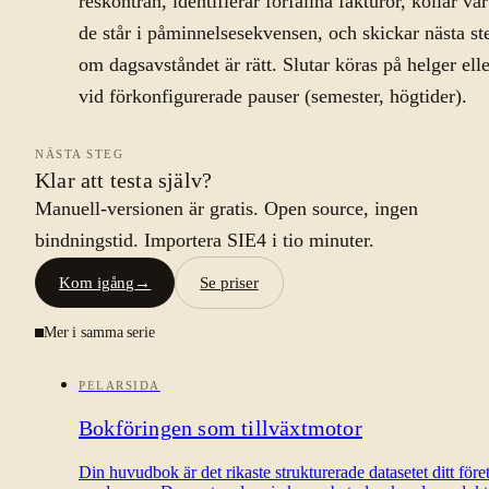
reskontran, identifierar förfallna fakturor, kollar var
de står i påminnelsesekvensen, och skickar nästa st
om dagsavståndet är rätt. Slutar köras på helger elle
vid förkonfigurerade pauser (semester, högtider).
NÄSTA STEG
Klar att testa själv?
Manuell-versionen är gratis. Open source, ingen
bindningstid. Importera SIE4 i tio minuter.
Kom igång
→
Se priser
Mer i samma serie
PELARSIDA
Bokföringen som tillväxtmotor
Din huvudbok är det rikaste strukturerade datasetet ditt före