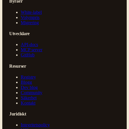
Byråer
White-label
Volympris
Migrering
Utvecklare
API-docs
MCP server
GitHub
Resurser
Registry
Blogg
Dev blog
Community
Säkerhet
Kontakt
Juridiskt
Integritetspolicy