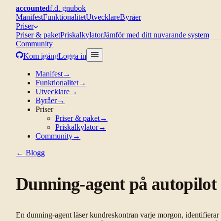
accounted
f.d. gnubok
Manifest
Funktionalitet
Utvecklare
Byråer
Priser
Priser & paket
Priskalkylator
Jämför med ditt nuvarande system
Community
Kom igång
Logga in
Manifest
→
Funktionalitet
→
Utvecklare
→
Byråer
→
Priser
Priser & paket
→
Priskalkylator
→
Community
→
← Blogg
Dunning-agent på autopilot
En dunning-agent läser kundreskontran varje morgon, identifierar