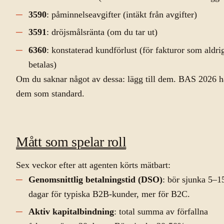
3590
: påminnelseavgifter (intäkt från avgifter)
3591
: dröjsmålsränta (om du tar ut)
6360
: konstaterad kundförlust (för fakturor som aldri
betalas)
Om du saknar något av dessa: lägg till dem. BAS 2026 h
dem som standard.
Mått som spelar roll
Sex veckor efter att agenten körts mätbart:
Genomsnittlig betalningstid (DSO)
: bör sjunka 5–1
dagar för typiska B2B-kunder, mer för B2C.
Aktiv kapitalbindning
: total summa av förfallna