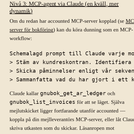
Nivå 3: MCP-agent via Claude (en kväll, mer
dynamik)
Om du redan har accounted MCP-server kopplad (se
MC
server för bokföring
) kan du köra dunning som en MCP-
workflow:
Schemalagd prompt till Claude varje mo
> Stäm av kundreskontran. Identifiera 
> Skicka påminnelser enligt vår sekven
Claude kallar
gnubok_get_ar_ledger
och
gnubok_list_invoices
för att se läget. Själva
mejlutskicket ligger fortfarande utanför accounted —
koppla på din mejlleverantörs MCP-server, eller låt Clau
skriva utkasten som du skickar. Läsanropen mot