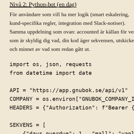
Nivå 2: Python-bot (en dag)
För användare som vill ha mer logik (smart eskalering,
kund-specifika regler, integration med Slack-notiser).
Samma uppdelning som ovan: accounted är källan för v
som är skyldig dig vad, din kod äger sekvensen, utskicke
och minnet av vad som redan gått ut.
import os, json, requests

from datetime import date

API = "https://app.gnubok.se/api/v1"

COMPANY = os.environ["GNUBOK_COMPANY_I
HEADERS = {"Authorization": f"Bearer {
SEKVENS = [

    {"days_overdue": 1,  "mall": "vanl