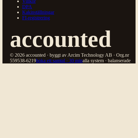
Villkor
DPA
Kakinställningar
FI-registrering
accounted
© 2026 accounted · byggt av Arcim Technology AB · Org.nr
559538-6219
boka ett samtal · 30 min
alla system · balanserade